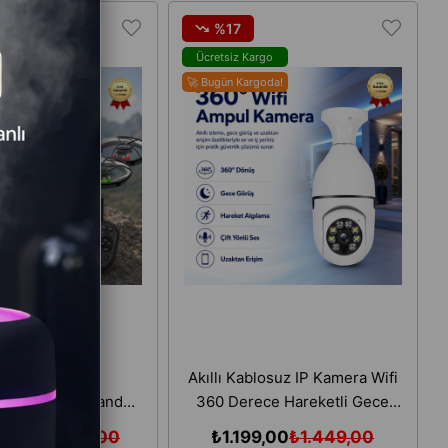
%17
o
Ücretsiz Kargo
🚀 Bugün Kargoda!
e HD Kameralı
Akıllı Kablosuz IP Kamera Wifi
lir Ekranlı Kumanda,
360 Derece Hareketli Gece
rüntü Aktarımı ve
Görüş Ses Kayıtllı Ampul
9,00
₺4.599,00
₺1.199,00
₺1.449,00