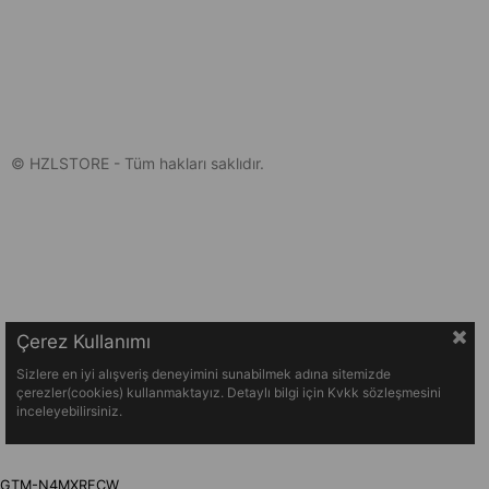
© HZLSTORE - Tüm hakları saklıdır.
Çerez Kullanımı
Sizlere en iyi alışveriş deneyimini sunabilmek adına sitemizde
çerezler(cookies) kullanmaktayız. Detaylı bilgi için Kvkk sözleşmesini
inceleyebilirsiniz.
GTM-N4MXRFCW