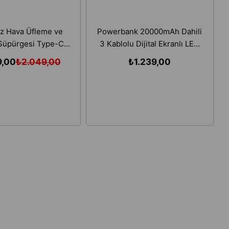
z Hava Üfleme ve
Powerbank 20000mAh Dahili
üpürgesi Type-C
3 Kablolu Dijital Ekranlı LED
 Araba Ofis Temizlik
Fenerli Kompakt Taşınabilir
9,00
₺2.049,00
₺1.239,00
Cihazı
Şarj Cihazı