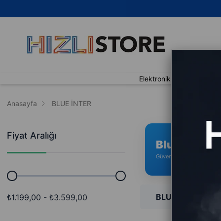

Elektronik
Ev Yaşam
Anasayfa
BLUE İNTER
Fiyat Aralığı
Blue İnter
Güvenilir Alışveriş • Hızlı
BLUE İNTER
₺1.199,00 - ₺3.599,00