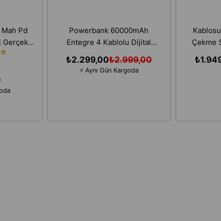
 Mah Pd
Powerbank 60000mAh
Kablosu
j Gerçek
Entegre 4 Kablolu Dijital
Çekme S
★
Kablolu
Ekranlı LED Fenerli Hızlı Şarj
Şarjlı Ev
₺2.299,00
₺2.999,00
₺1.94
Uyumlu
Taşınabilir Şarj Cihazı
⚡ Aynı Gün Kargoda
Cihazı
0
goda