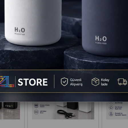
rone
360° Dö
%23
%5
Ücretsiz Kargo
Ücretsiz Ka
🚀 Bugün Kargoda!
🚀 Bugün Karg