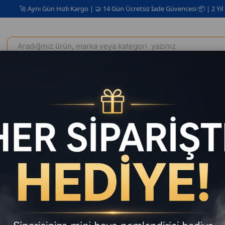
 Aynı Gün Hızlı Kargo | 🤝 14 Gün Ücretsiz İade Güvencesi 📦 | 2 Yıl Garanti
Elektrikli Ev Aletleri
Kişisel Bakım Kozmetik
Oto Aksesuar
 Teslimat • Kaliteli Ürün