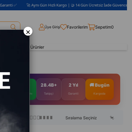
 ✅
🚀 Aynı Gün Hızlı Kargo | 🤝 14 Gün Ücretsiz İade Güvencesi 📦 | 2 Yı
Favorilerim
Sepetim
0
Üye Girişi
×
Yenilenmiş Ürünler
8.5
28.4B+
2 Yıl
🚚 Bugün
Satıcı Puanı
Takipçi
Garanti
Kargoda