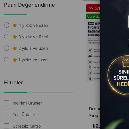
Puan Değerlendirme
%16
Ücretsiz Kargo
4 yıldız ve üzeri
3 yıldız ve üzeri
2 yıldız ve üzeri
1 yıldız ve üzeri
Filtreler
İndirimli Ürünler
Drone WiFi HD Çift
Yeni Ürünler
Fırçasız Motorlu Kat
Frizbi (Uçan Disk) 
₺2.949,00
₺3.4
Ücretsiz Kargo