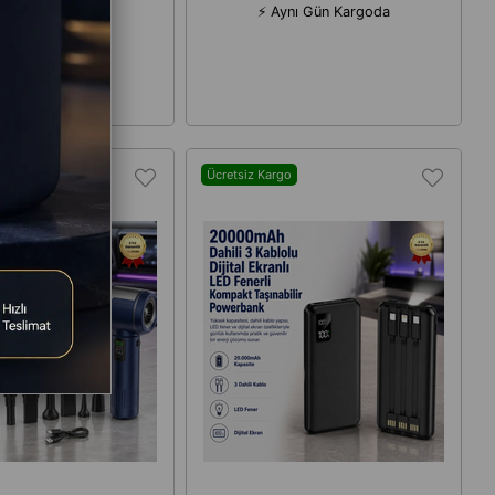
nüşlü M22 DRONE
Kamera Güvenlik
⚡ Aynı Gün Kargoda
Ücretsiz Kargo
rgo
oda!