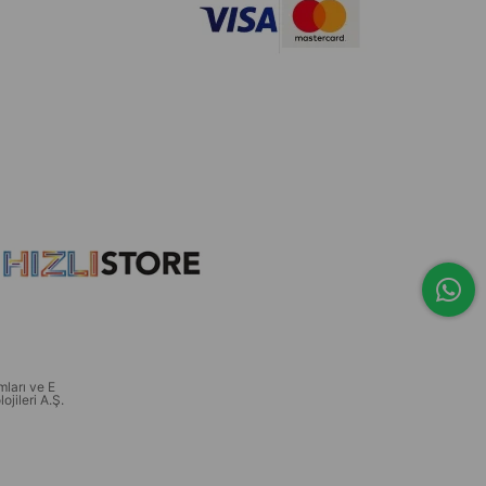
ları ve E
ojileri A.Ş.