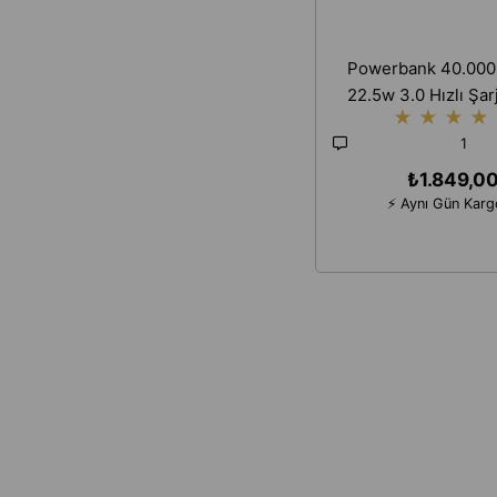
Powerbank 40.000
22.5w 3.0 Hızlı Şar
★
★
★
★
Taşınabilir Çoklu 
1
İphone Android 
Taşınabilir Şarj 
₺1.849,0
⚡ Aynı Gün Kar