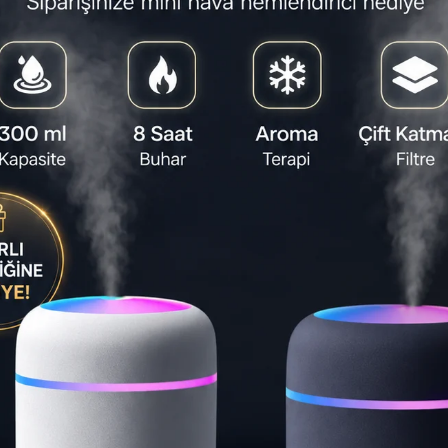
%8
%22
Ücretsiz Kargo
Ücretsiz Karg
 Kameralı
Drone HD Kameralı
Dron
lanabilir
Katlanabilir Brushless Motorlu
Katlanabi
Fırlatma
UFO
Wi-Fi Gö
99,00
₺2.849,00
₺3.099,00
₺3.59