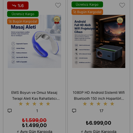
Ücretsiz Kargo
%6
🚀 Bugün Kargoda!
Ücretsiz Kargo
🚀 Bugün Kargoda!
EMS Boyun ve Omuz Masaj
1080P HD Android Sistemli Wifi
Terapi Aleti Kas Rahatlatıcı
Bluetooth 150 inch Hoparlörlü
★
★
★
★
★
★
★
★
★
★
Yorgunluk Giderici Derin Doku
HDMI 500 ANS Akıllı
Masajı
Projeksiyon Cihazı
1
17
₺1.599,00
₺6.999,00
₺1.499,00
⚡ Aynı Gün Kargoda
⚡ Aynı Gün Kargoda