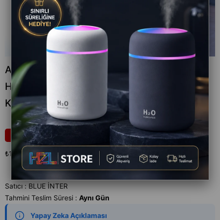
Akıllı Kablosuz IP Kamera Wifi 360 Derece
Hareketli Gece Görüş Ses Kayıtllı Ampul
Kamera Güvenlik
₺1.199,00
17
₺1.449,00
₺1.199,00
`den başlayan taksitlerle
Satıcı
:
BLUE İNTER
Tahmini Teslim Süresi
:
Aynı Gün
Yapay Zeka Açıklaması