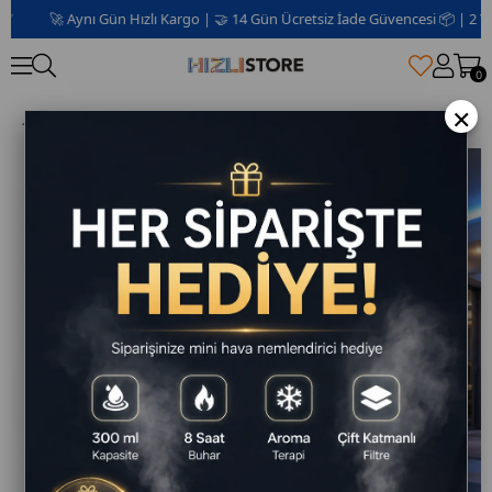
🚀 Aynı Gün Hızlı Kargo | 🤝 14 Gün Ücretsiz İade Güvencesi 📦 | 2 Yıl Gar
0
×
Akıllı Kablosuz IP Kamera Wifi 360 Derece Hareketli Gece Görüş Ses Kayıtllı Ampul Kamera Güvenlik