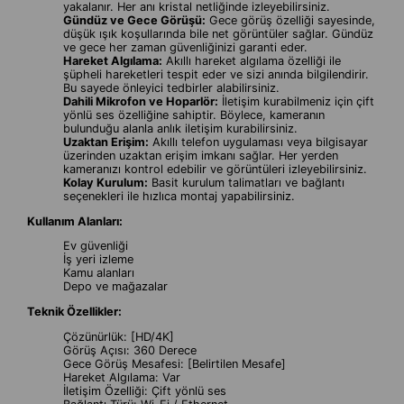
yakalanır. Her anı kristal netliğinde izleyebilirsiniz.
Gündüz ve Gece Görüşü:
Gece görüş özelliği sayesinde,
düşük ışık koşullarında bile net görüntüler sağlar. Gündüz
ve gece her zaman güvenliğinizi garanti eder.
Hareket Algılama:
Akıllı hareket algılama özelliği ile
şüpheli hareketleri tespit eder ve sizi anında bilgilendirir.
Bu sayede önleyici tedbirler alabilirsiniz.
Dahili Mikrofon ve Hoparlör:
İletişim kurabilmeniz için çift
yönlü ses özelliğine sahiptir. Böylece, kameranın
bulunduğu alanla anlık iletişim kurabilirsiniz.
Uzaktan Erişim:
Akıllı telefon uygulaması veya bilgisayar
üzerinden uzaktan erişim imkanı sağlar. Her yerden
kameranızı kontrol edebilir ve görüntüleri izleyebilirsiniz.
Kolay Kurulum:
Basit kurulum talimatları ve bağlantı
seçenekleri ile hızlıca montaj yapabilirsiniz.
Kullanım Alanları:
Ev güvenliği
İş yeri izleme
Kamu alanları
Depo ve mağazalar
Teknik Özellikler:
Çözünürlük: [HD/4K]
Görüş Açısı: 360 Derece
Gece Görüş Mesafesi: [Belirtilen Mesafe]
Hareket Algılama: Var
İletişim Özelliği: Çift yönlü ses