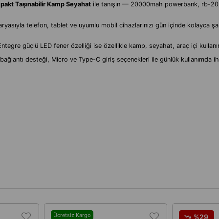
mpakt Taşınabilir Kamp Seyahat
ile tanışın — 20000mah powerbank, rb-20 
yla telefon, tablet ve uyumlu mobil cihazlarınızı gün içinde kolayca şar
. Entegre güçlü LED fener özelliği ise özellikle kamp, seyahat, araç içi kulla
 bağlantı desteği, Micro ve Type-C giriş seçenekleri ile günlük kullanımda i
Ücretsiz Kargo
%29