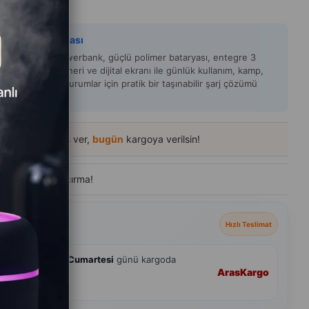
 İNTER
y Zeka Açıklaması
 20000mAh Powerbank, güçlü polimer bataryası, entegre 3
 desteği, LED feneri ve dijital ekranı ile günlük kullanım, kamp,
t, ofis ve acil durumlar için pratik bir taşınabilir şarj çözümü
.
03
içinde sipariş ver,
bugün
kargoya verilsin!
de
300+ kişi
ziyaret etti
eçenekleri
Hızlı Teslimat
hmini
8 Ağustos Cumartesi
günü kargoda
Aras
Kargo
andart Teslimat