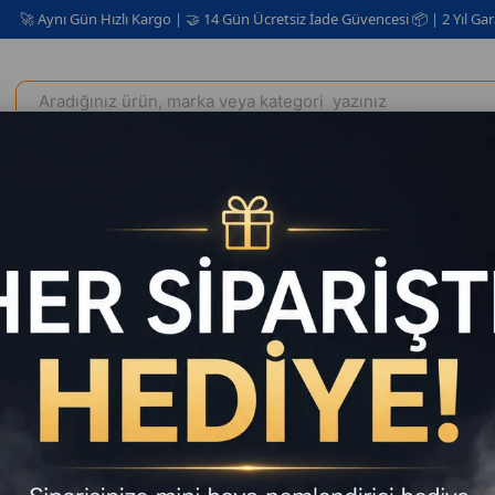
 Gün Hızlı Kargo | 🤝 14 Gün Ücretsiz İade Güvencesi 📦 | 2 Yıl Garanti ✅
Elektrikli Ev Aletleri
Kişisel Bakım Kozmetik
Oto Aksesuar
owerbank 20000mAh Dahili 3 Kablolu Dijital Ekranlı LED Fenerli Kompak
Powerban
LED Fener
₺1.239
₺1.239,00
`d