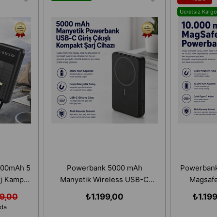
Ücretsiz Kargo
000mAh 5
Powerbank 5000 mAh
Powerbank
rj Kamp
Manyetik Wireless USB-C
Magsafe
rj
Giriş Çıkışlı Kompakt
Karbon Dese
9,00
₺1.199,00
₺1.19
Taşınabilir Şarj Cihazı
oda