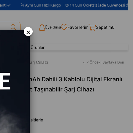
🚀 Aynı Gün Hızlı Kargo | 🤝 14 Gün Ücretsiz İade Güvencesi 📦 | 2 Yıl Gara
Favorilerim
Sepetim
0
Üye Girişi
×
Yenilenmiş Ürünler
t Taşınabilir Şarj Cihazı
< < Önceki Sayfaya Dön
k 20000mAh Dahili 3 Kablolu Dijital Ekranlı
li Kompakt Taşınabilir Şarj Cihazı
,00
en başlayan taksitlerle