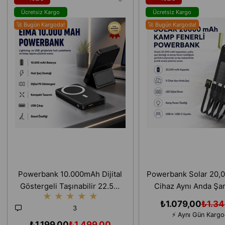
Ücretsiz Kargo
Ücretsiz Kargo
🚀 Bugün Kargoda!
🚀 Bugün Kargoda!
Powerbank 10.000mAh Dijital
Powerbank Solar 20,
Göstergeli Taşınabilir 22.5W
Cihaz Aynı Anda Şa
★
★
★
★
★
Hızlı Şarjlı Telefon Standlı
Fenerli Hızlı Şa
₺1.079,00
₺1.34
3
Taşınabilir Şarj Cihazı
⚡ Aynı Gün Karg
₺1.199,00
₺1.499,00