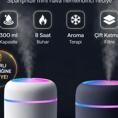
Satıcı
:
BLUE
Yapa
RB-20
kablo
seyaha
sunar
⏱️
06:57:
Son 1 gün
Teslimat S
Ta
🚚
St