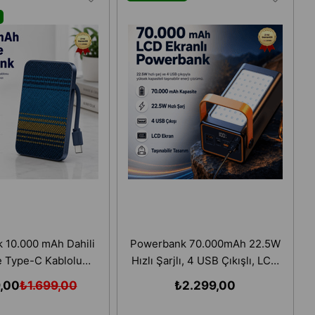
 10.000 mAh Dahili
Powerbank 70.000mAh 22.5W
 Type-C Kablolu
Hızlı Şarjlı, 4 USB Çıkışlı, LCD
nli Taşınabilir Şarj
Ekranlı Taşınabilir Şarj Cihazı
9,00
₺1.699,00
₺2.299,00
Cihazı