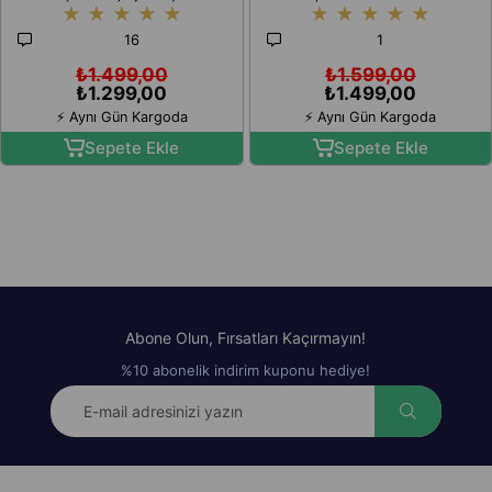
★
★
★
★
★
★
★
★
★
★
Süpürgesi 2 Kademeli Yıkanabilir
Yorgunluk Giderici Derin Doku
Filtreli
Masajı
16
1
₺1.499,00
₺1.599,00
₺1.299,00
₺1.499,00
⚡ Aynı Gün Kargoda
⚡ Aynı Gün Kargoda
Sepete Ekle
Sepete Ekle
Abone Olun, Fırsatları Kaçırmayın!
%10 abonelik indirim kuponu hediye!