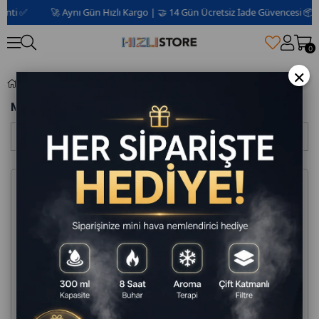
i ✅
🚀 Aynı Gün Hızlı Kargo | 🤝 14 Gün Ücretsiz İade Güvencesi 📦 | 2 Y
0
×
Mutfak Eşyaları
Mutfak Eşyaları
Sıralama
Filtreleme
%17
%13
Ücretsiz Kargo
Ücretsiz Kargo
🚀 Bugün Kargoda!