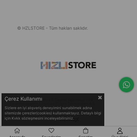
© HZLSTORE - Tüm hakları saklıdır.
Çerez Kullanımı
© 2005-2026 Ticimax E Ticaret Yazılımları ve E
Ticaret Paketleri / Ticimax Bilişim Teknolojileri A.Ş.
Her Hakkı Saklıdır.
Sizlere en iyi alışveriş deneyimini sunabilmek adına
sitemizde çerezler(cookies) kullanmaktayız. Detaylı bilgi
için Kvkk sözleşmesini inceleyebilirsiniz.