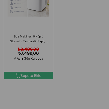
Buz Makinesi 9 Küplü
Otomatik Taşınabilir Saplı, 6
Dakikada Hızlı Buz Üretimi
₺8.499,00
Mini Ev Tipi
₺7.499,00
⚡ Aynı Gün Kargoda
Sepete Ekle