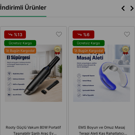
İndirimli Ürünler
%13
%6
Ücretsiz Kargo
Ücretsiz Kargo
🚀 Bugün Kargoda!
🚀 Bugün Kargoda!
Rooty Güçlü Vakum 80W Portatif
EMS Boyun ve Omuz Masaj
Taşınabilir Şarjlı Araç Ev
Terapi Aleti Kas Rahatlatıcı