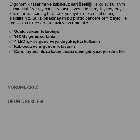
Ergonomik tasarımı ve
kablosuz şarj özelliği
ile kolay kullanım
sunar. Hafif ve taşınabilir yapısı sayesinde cam, fayans, duşa
kabin, araba camı gibi birçok yüzeyde mükemmel sonuç
alabilirsiniz.
Su izi bırakmayan
bu pratik pencere temizleyici ile
temizlik artık çok daha hızlı ve zahmetsiz!
✅
Güçlü vakum teknolojisi
✅
140ML geniş su tankı
✅
4 LED ışık ile gece veya düşük ışıkta kullanım
✅
Kablosuz ve ergonomik tasarım
✅
Cam, fayans, duşa kabin, araba camı gibi yüzeylerde etkili
YORUMLAR
(0)
ÜRÜN ÖNERILERI