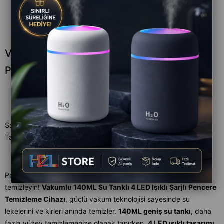
Vakumlu 140ML Su Tanklı 4 LED Işıklı Şarjlı
Pencere Temizleme Cihazı
Satıcı
:
HZL STORE
Tahmini Teslim Süresi
:
Aynı Gün
Pencerelerinizi, aynalarınızı ve cam yüzeylerinizi zahmetsizce
temizleyin!
Vakumlu 140ML Su Tanklı 4 LED Işıklı Şarjlı Pencere
Temizleme Cihazı
, güçlü vakum teknolojisi sayesinde su
lekelerini ve kirleri anında temizler.
140ML geniş su tankı
, daha
fazla yüzey temizlemenize olanak tanırken,
4 LED ışıklı tasarımı