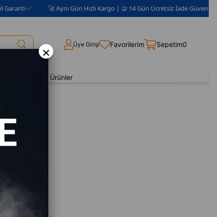
nti ✅
🚀 Aynı Gün Hızlı Kargo | 🤝 14 Gün Ücretsiz İade Güvencesi 📦 | 2
Favorilerim
Sepetim
0
Üye Girişi
×
Yenilenmiş Ürünler