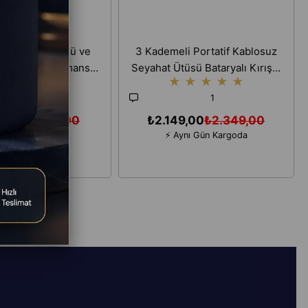
tü Prizli – Güçlü ve
3 Kademeli Portatif Kablosuz
z Buhar Performansı,
Seyahat Ütüsü Bataryalı Kırışık
★
★
★
★
★
★
★
★
★
ullanım, Profesyonel
Giderici Tüy Toplayıcı
14
1
Sonuçlar
9,00
₺1.799,00
₺2.149,00
₺2.349,00
ynı Gün Kargoda
⚡ Aynı Gün Kargoda