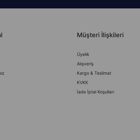
l
Müşteri İlişkileri
Üyelik
Alışveriş
ız
Kargo & Teslimat
KVKK
İade İptal Koşulları