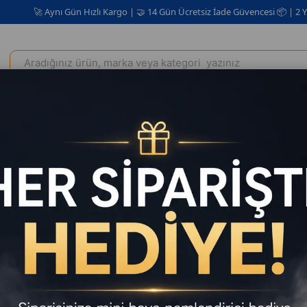
🚀 Aynı Gün Hızlı Kargo | 🤝 14 Gün Ücretsiz İade Güvencesi 📦 | 2 Yıl Gara
Elektrikli Ev Aletleri
Kişisel Bakım Kozmetik
Oto Aksesuar