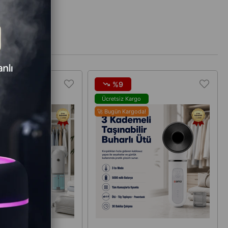
%9
go
Ücretsiz Kargo
oda!
🚀 Bugün Kargoda!