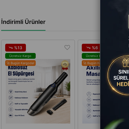
İndirimli Ürünler
%13
%6
Ücretsiz Kargo
Ücretsiz Kargo
🚀 Bugün Kargoda!
🚀 Bugün Kargoda!