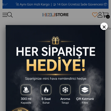
✅
🚀 Aynı Gün Hızlı Kargo | 🤝 14 Gün Ücretsiz İade Güvencesi 📦 | 2 Yıl
0
×
Ps5 Oyun Tutucu Oyun Depolama Düzenleyici Ps5 Ps4 Xb