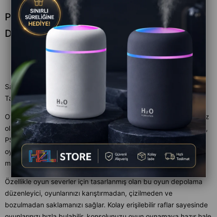
Ps5 Oyun Tutucu Oyun Depolama
Düzenleyici Ps5 Ps4 Xbox
Satıcı
:
HZL STORE
Tahmini Teslim Süresi
:
Aynı Gün
Oyun koleksiyonunuzu düzenlemek ve oyun oynarken ihtiyacınız
olan her şeye hızlıca ulaşmak hiç bu kadar kolay olmamıştı! PS5,
PS4 ve Xbox konsollarıyla uyumlu olan TY-2847 Oyun Tutucu,
oyun disklerinizi güvenli ve düzenli bir şekilde saklamak için
mükemmel bir çözüm sunuyor.
Özellikle oyun severler için tasarlanmış olan bu oyun depolama
düzenleyici, oyunlarınızı karıştırmadan, çizilmeden ve
bozulmadan saklamanızı sağlar. Kolay erişilebilir raflar sayesinde
oyunlarınızı hızla bulabilir, konsolunuzu oyun oynamaya hazır hale