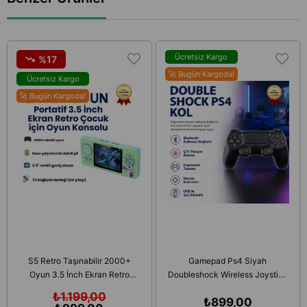
Ücretsiz Kargo
%17
🚀 Bugün Kargoda!
Ücretsiz Kargo
🚀 Bugün Kargoda!
S5 Retro Taşınabilir 2000+
Gamepad Ps4 Siyah
Oyun 3.5 İnch Ekran Retro
Doubleshock Wireless Joystick
Çocuk Oyun Konsolu
Kablosuz Ps4 Oyun Kolu
₺1.199,00
₺899,00