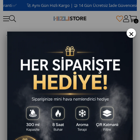
ranti ✅
🚀 Aynı Gün Hızlı Kargo | 🤝 14 Gün Ücretsiz İade Güvencesi 📦 |
0
×
Powerway Saat Alarm USB Aux Müzik Çalar Radyo Gece Lambası Taşınabilir Space Bluetooth Hoparlör