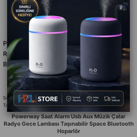
Powerway Saat Alarm USB Aux Müzik Çalar
Radyo Gece Lambası Taşınabilir Space
Bluetooth Hoparlör
Satıcı
:
Powerway
Tahmini Teslim Süresi
:
Aynı Gün
Powerway Saat Alarm Usb Aux Müzik Çalar
Radyo Gece Lambası Taşınabilir Space Bluetooth
Hoparlör