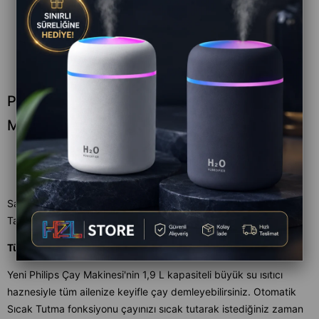
PHİLİPS HD7301 CAM DEMLİKLİ ÇAY
MAKİNESİ - SİYAH
Satıcı
:
Philips
Tahmini Teslim Süresi
:
Aynı Gün
Tüm aile için her zaman sıcak çay
Yeni Philips Çay Makinesi'nin 1,9 L kapasiteli büyük su ısıtıcı
haznesiyle tüm ailenize keyifle çay demleyebilirsiniz. Otomatik
Sıcak Tutma fonksiyonu çayınızı sıcak tutarak istediğiniz zaman