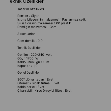
Teknik Özellikler
Tasarım özellikleri
Renkler : Siyah
Isıtma bileşeninin malzemesi : Paslanmaz çelik
Su ısıtıcısının malzemesi : PP plastik
Demliğin malzemesi : Cam
Aksesuarlar
Cam demlik : 0,9 L
Teknik özellikler
Gerilim : 220-240 volt
Güç : 1700 W
Kablo uzunluğu : 1 m
Kapasite : 1,9 L
Genel özellikler
360º döner taban : Evet
Otomatik sıcak tutma : Evet
Kablo sarıcı : Evet
Çıkarılabilir kireç önleyici filtre : Evet