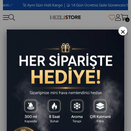
nti ✅
🚀 Aynı Gün Hızlı Kargo | 🤝 14 Gün Ücretsiz İade Güvencesi 📦 | 2 
0
×
PHİLİPS HD7301 CAM DEMLİKLİ ÇAY MAKİNESİ - SİYAH