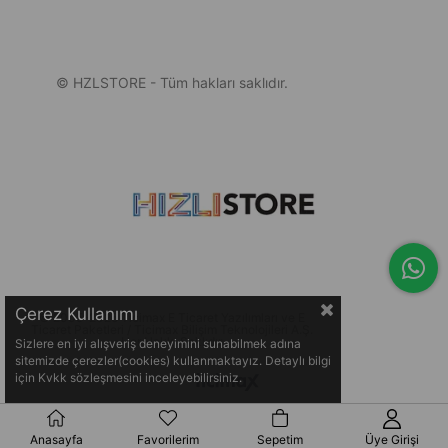
© HZLSTORE - Tüm hakları saklıdır.
Çerez Kullanımı
© 2005-2026 Ticimax E Ticaret Yazılımları ve E
Ticaret Paketleri / Ticimax Bilişim Teknolojileri A.Ş.
Her Hakkı Saklıdır.
Sizlere en iyi alışveriş deneyimini sunabilmek adına
sitemizde çerezler(cookies) kullanmaktayız. Detaylı bilgi
için Kvkk sözleşmesini inceleyebilirsiniz.
Anasayfa
Favorilerim
Sepetim
Üye Girişi
GTM-N4MXRFCW