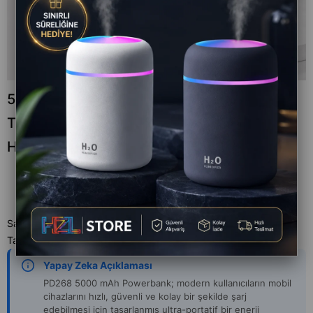
5,000 mAh Powerbank Taşınabilir Hızlı Şarj,
Type-C Uyumlu Kompak Güçlü Performans
Hafif
Satıcı
:
ProTech
Tahmini Teslim Süresi
:
Aynı Gün
Yapay Zeka Açıklaması
PD268 5000 mAh Powerbank; modern kullanıcıların mobil
cihazlarını hızlı, güvenli ve kolay bir şekilde şarj
edebilmesi için tasarlanmış ultra-portatif bir enerji