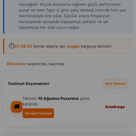
kaynağıdır. Küçük boyutuna rağmen güçlü performans
sunar ve hem Type-C giriş-çıkış desteği hem de hızlı şarj
teknolojisiyle öne çıkar. Günlük enerji ihtiyacınızı
karşılayacak seviyede kapasiteye sahiptir ve şık
tasarımıyla her stile uyum sağlar.
⏱️
07:29:41
içinde sipariş ver,
bugün
kargoya verilsin!
Son 1 günde
109 kişi
ziyaret etti
Teslimat Seçenekleri
Hızlı Teslimat
Tahmini
10 Ağustos Pazartesi
günü
kargoda
🚚
Aras
Kargo
Standart Teslimat