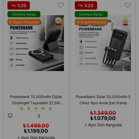
%20
%20
Ücretsiz Kargo
Ücretsiz Kargo
🚀 Bugün Kargoda!
🚀 Bugün Kargoda!
Powerbank 10.000mAh Dijital
Powerbank Solar 20,000mAh 5
Göstergeli Taşınabilir 22.5W
Cihaz Aynı Anda Şarj Kamp
★
★
★
★
★
Hızlı Şarjlı Telefon Standlı
Fenerli Hızlı Şarj
₺1.349,00
Taşınabilir Şarj Cihazı
3
₺1.079,00
₺1.499,00
⚡ Aynı Gün Kargoda
₺1.199,00
⚡ Aynı Gün Kargoda