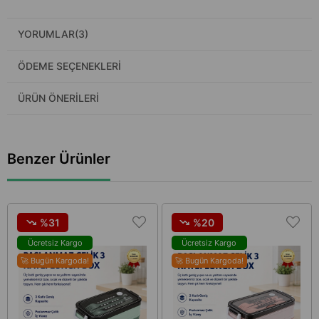
YORUMLAR
(3)
ÖDEME SEÇENEKLERI
ÜRÜN ÖNERILERI
Benzer Ürünler
%31
%20
Ücretsiz Kargo
Ücretsiz Kargo
🚀 Bugün Kargoda!
🚀 Bugün Kargoda!