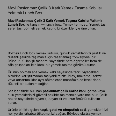
Mavi Paslanmaz Çelik 3 Katlı Yemek Taşıma Kabı Isı
Yalıtımlı Lunch Box
Mavi Paslanmaz Çelik 3 Katlı Yemek Taşıma Kabı Isı Yalıtımlı
Lunch Box
ile tanışın — lunch box, Yemek termosu, Yemek tası,
sefer tası bölmeli yemek kabı gibi özellikleriyle öne çıkar.
Bölmeli lunch box yemek kutusu, günlük yemeklerinizi pratik ve
düzenli şekilde taşımanız için tasarlanmış fonksiyonel bir
üründür. Kullanışlı tasarımı sayesinde hem öğrenciler hem de
ofis çalışanları için ideal bir yemek taşıma çözümü sunar.
Ürünün bölmeli ana yemek kabı sayesinde farklı yiyecekleri
birbirine karıştırmadan taşıyabilirsiniz. Pilav, makarna, sebze
veya atıştırmalıklar ayrı bölmelerde muhafaza edilerek daha
düzenli bir kullanım sağlar.
Set içerisinde bulunan
paslanmaz çelik çorba kabı
, çorba veya
sulu yemeklerinizi güvenli şekilde taşımanıza yardımcı olur. Çelik
hazne sayesinde hijyenik, dayanıklı ve uzun ömürlü kullanım
sunar.
Ürünle birlikte gelen
kaşık, çatal ve chopstick seti
, yemeklerinizi
her yerde rahatça tüketmenizi sağlar. Böylece ekstra yemek