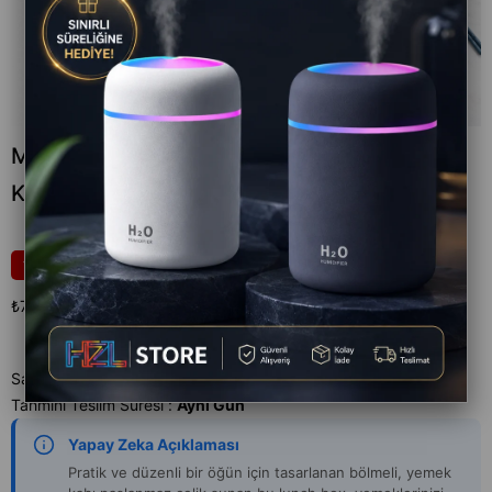
Mavi Paslanmaz Çelik 3 Katlı Yemek Taşıma
Kabı Isı Yalıtımlı Lunch Box
₺799,00
20
₺999,00
₺799,00
`den başlayan taksitlerle
Satıcı
:
HZL STORE
Tahmini Teslim Süresi
:
Aynı Gün
Yapay Zeka Açıklaması
Pratik ve düzenli bir öğün için tasarlanan bölmeli, yemek