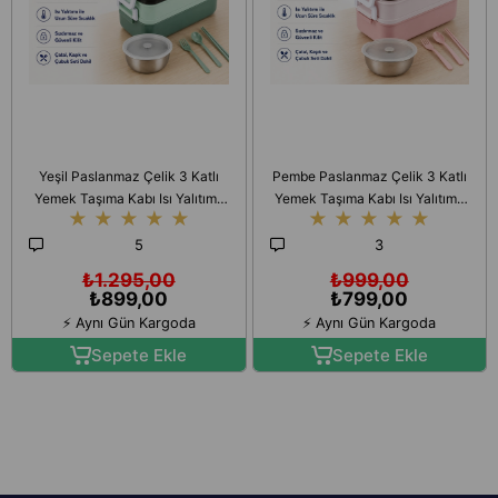
Yeşil Paslanmaz Çelik 3 Katlı
Pembe Paslanmaz Çelik 3 Katlı
Yemek Taşıma Kabı Isı Yalıtımlı
Yemek Taşıma Kabı Isı Yalıtımlı
★
★
★
★
★
★
★
★
★
★
Lunch Box
Lunch Box
5
3
₺1.295,00
₺999,00
₺899,00
₺799,00
⚡ Aynı Gün Kargoda
⚡ Aynı Gün Kargoda
Sepete Ekle
Sepete Ekle