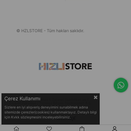
© HZLSTORE - Tüm hakları saklıdır.
Çerez Kullanımı
© 2005-2026 Ticimax E Ticaret Yazılımları ve E
Ticaret Paketleri / Ticimax Bilişim Teknolojileri A.Ş.
Her Hakkı Saklıdır.
Sizlere en iyi alışveriş deneyimini sunabilmek adına
sitemizde çerezler(cookies) kullanmaktayız. Detaylı bilgi
için Kvkk sözleşmesini inceleyebilirsiniz.