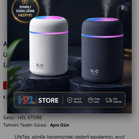
Akıllı Apple Lisanslı GPS Kablosuz Find My
Uyumlu Çanta Uyumlu Akıllı Takip Cihazı
(Apple Uyumlu)
₺399,00
20
₺499,00
₺399,00
`den başlayan taksitlerle
Satıcı
:
HZL STORE
Tahmini Teslim Süresi
:
Aynı Gün
LifeTag, günlük hayatınızdaki değerli eşyalarınızı, evcil