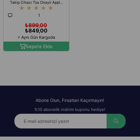
Takip Cihazı Tsa Onaylı Apple
★
★
★
★
★
Find My Destekli
1
₺899,00
₺849,00
⚡ Aynı Gün Kargoda
Sepete Ekle
Abone Olun, Fırsatları Kaçırmayın!
%10 abonelik indirim kuponu hediye!