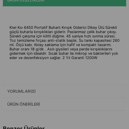
Kiwi Ksı 6450 Portatif Buharlı Kırışık Giderici Dikey Ütü Sürekli
güçlü buharla kırışıklıkları giderir. Paslanmaz çelik buhar çıkışı.
Sürekli çalışma için kilitli düğme. 45 saniye hızlı ısınma süresi.
Toz temizleme fırçası anti-statik başlık. Su tankı kapasitesi 260
ml. Ölçü kabı. Kolay saklama için hafif ve kompakt tasarım.
Buhar oranı 18 g/dk . Asılı giysileri veya perde kırışıklıklarını
gidermek için idealdir. Sıcak buhar ile mikrop ve bakterileri yok
eder ve dezenfeksiyon sağlar. 2 Yıl Garanti 1200W
YORUMLAR
(0)
ÜRÜN ÖNERILERI
Benzer Ürünler