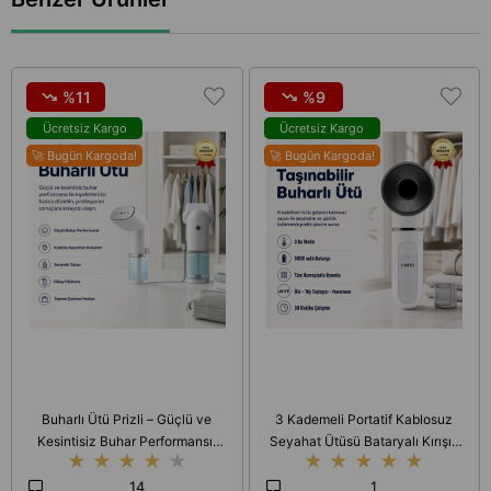
%11
%9
Ücretsiz Kargo
Ücretsiz Kargo
🚀 Bugün Kargoda!
🚀 Bugün Kargoda!
Buharlı Ütü Prizli – Güçlü ve
3 Kademeli Portatif Kablosuz
Kesintisiz Buhar Performansı,
Seyahat Ütüsü Bataryalı Kırışık
★
★
★
★
★
★
★
★
★
★
Kablolu Kullanım, Profesyonel
Giderici Tüy Toplayıcı
Sonuçlar
14
1