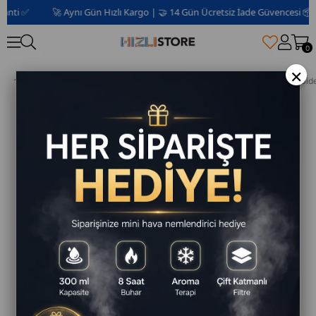
ti ✅
🚀 Aynı Gün Hızlı Kargo | 🤝 14 Gün Ücretsiz İade Güvencesi 📦 | 2 
0
×