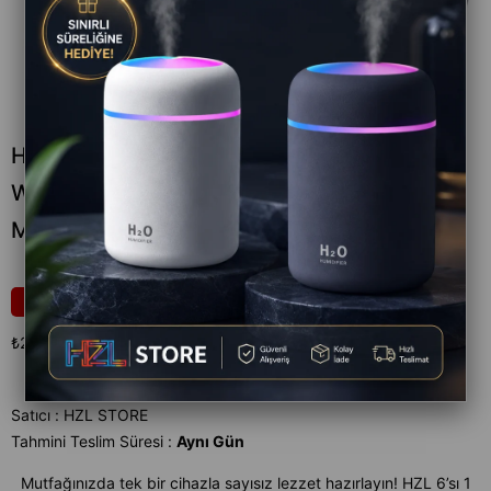
HZL 6 sı 1 arada Tost Makinası, Donut,
Waffle, Ceviz Kurabiye, Sandviç Aparatlı
Makina
₺2.999,00
14
₺3.499,00
₺2.999,00
`den başlayan taksitlerle
Satıcı
:
HZL STORE
Tahmini Teslim Süresi
:
Aynı Gün
Mutfağınızda tek bir cihazla sayısız lezzet hazırlayın! HZL 6’sı 1