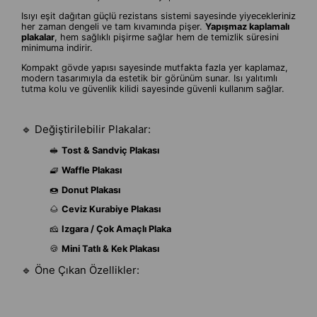
Isıyı eşit dağıtan güçlü rezistans sistemi sayesinde yiyecekleriniz
her zaman dengeli ve tam kıvamında pişer.
Yapışmaz kaplamalı
plakalar
, hem sağlıklı pişirme sağlar hem de temizlik süresini
minimuma indirir.
Kompakt gövde yapısı sayesinde mutfakta fazla yer kaplamaz,
modern tasarımıyla da estetik bir görünüm sunar. Isı yalıtımlı
tutma kolu ve güvenlik kilidi sayesinde güvenli kullanım sağlar.
🔹 Değiştirilebilir Plakalar:
🥪
Tost & Sandviç Plakası
🧇
Waffle Plakası
🍩
Donut Plakası
🌰
Ceviz Kurabiye Plakası
🧀
Izgara / Çok Amaçlı Plaka
🍪
Mini Tatlı & Kek Plakası
🔹 Öne Çıkan Özellikler: