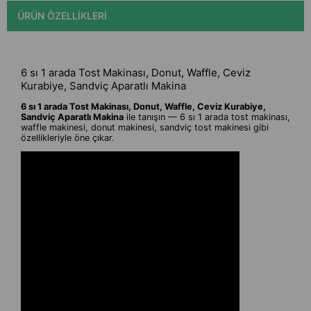
ÜRÜN ÖZELLIKLERI
6 sı 1 arada Tost Makinası, Donut, Waffle, Ceviz
Kurabiye, Sandviç Aparatlı Makina
6 sı 1 arada Tost Makinası, Donut, Waffle, Ceviz Kurabiye,
Sandviç Aparatlı Makina
ile tanışın — 6 sı 1 arada tost makinası,
waffle makinesi, donut makinesi, sandviç tost makinesi gibi
özellikleriyle öne çıkar.