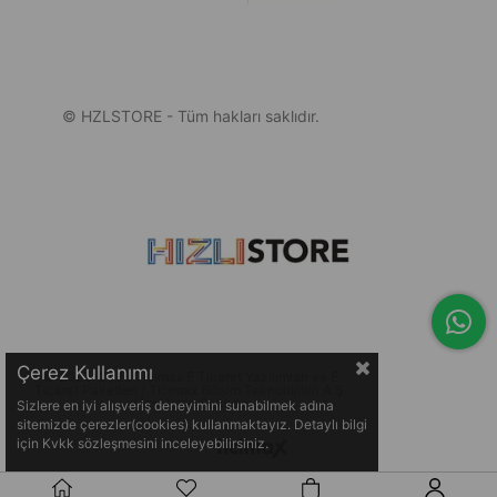
© HZLSTORE - Tüm hakları saklıdır.
Çerez Kullanımı
© 2005-2026 Ticimax E Ticaret Yazılımları ve E
Ticaret Paketleri / Ticimax Bilişim Teknolojileri A.Ş.
Her Hakkı Saklıdır.
Sizlere en iyi alışveriş deneyimini sunabilmek adına
sitemizde çerezler(cookies) kullanmaktayız. Detaylı bilgi
için Kvkk sözleşmesini inceleyebilirsiniz.