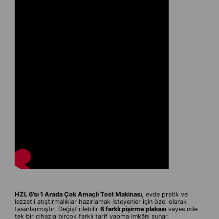
HZL 6’sı 1 Arada Çok Amaçlı Tost Makinası
, evde pratik ve
lezzetli atıştırmalıklar hazırlamak isteyenler için özel olarak
tasarlanmıştır. Değiştirilebilir
6 farklı pişirme plakası
sayesinde
tek bir cihazla birçok farklı tarif yapma imkânı sunar.