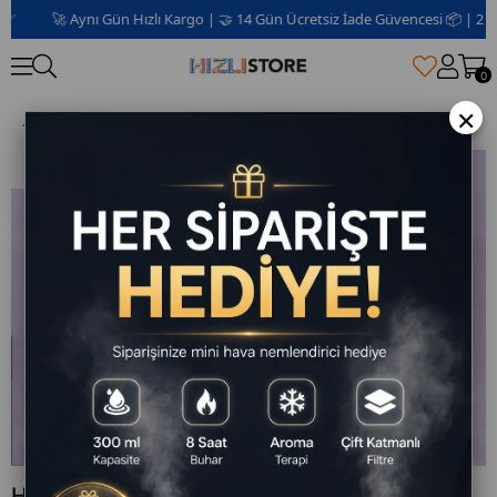
🚀 Aynı Gün Hızlı Kargo | 🤝 14 Gün Ücretsiz İade Güvencesi 📦 | 2 Yıl G
0
×
HZL 2 Parçalı Araç ve Ev İçi Şişme Yatak
HZL 2 Parçalı Araç ve Ev İçi Şişme Yatak