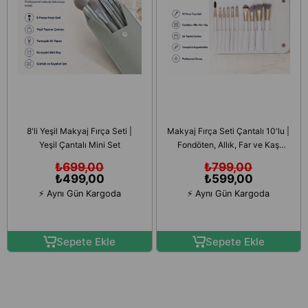
8'li Yeşil Makyaj Fırça Seti |
Makyaj Fırça Seti Çantalı 10'lu |
Yeşil Çantalı Mini Set
Fondöten, Allık, Far ve Kaş
Fırçaları
₺699,00
₺799,00
₺499,00
₺599,00
⚡ Aynı Gün Kargoda
⚡ Aynı Gün Kargoda
Sepete Ekle
Sepete Ekle