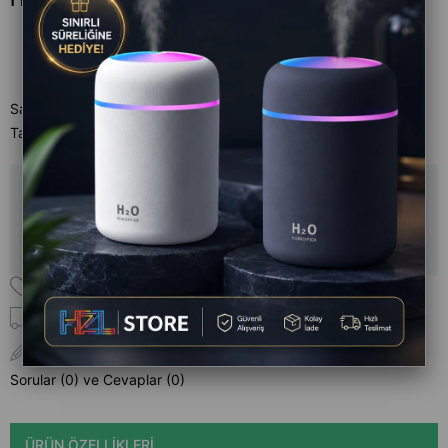
Satıcı
:
Xml Bankası Yeni
Tahmini Teslim Süresi
:
Aynı Gün
Ürün stoklarımızda kalmamıştır.
Favorilere Ekle
Kargo Bedava
Yorum Yaz
Sorular (0) ve Cevaplar (0)
ÜRÜN ÖZELLIKLERI