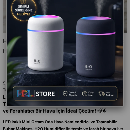
H2O 300 ML Renkli Gece Lambalı Ultrasonik
Hava Nemlendirii Buhar Makinesi - Beyaz
Satıcı
:
HZL STORE
Tahmini Teslim Süresi
:
Aynı Gün
LED Işıklı Mini Ortam Oda Hava Nemlendirici ve
Taşınabilir Buhar Makinesi H2O Humidifier – Huzurlu
ve Ferahlatıcı Bir Hava İçin İdeal Çözüm! 💨🌟
LED Işıklı Mini Ortam Oda Hava Nemlendirici ve Taşınabilir
Buhar Makinesi H2O Humidifier
ile
temiz ve ferah bir hava
her