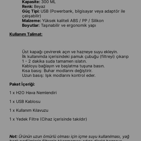
Kapasite:
300 ML
Renk:
Beyaz
Güç Tipi:
USB (Powerbank, bilgisayar veya adaptör ile
çalışabilir)
Malzeme:
Yüksek kaliteli ABS / PP / Silikon
Boyutlar:
Taşınabilir ve ergonomik yapı
Kullanım Talimat:
Üst kapağı çevirerek açın ve hazneye suyu ekleyin.
İlk kullanımda içerisindeki pamuk çubuğu (filtreyi) çıkarıp
1 - 2 dakika suda tamamen ıslatın.
Kabloyu bağlayın ve başlatma tuşuna basın.
Kısa basış: Buhar modlarını değiştirir.
Uzun basış: Işık modlarını kontrol eder.
Paket İçeriği:
1 x H2O Hava Nemlendiri
1 x USB Kablosu
1 x Kullanım Kılavuzu
1 x Yedek Filtre (Cihaz içerisinde takıldır)
Not:
Ürünün uzun ömürlü olması için içme suyu kullanılması, yağ