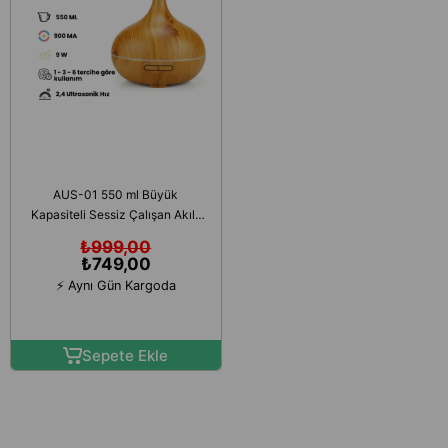
AUS-01 550 ml Büyük
Kapasiteli Sessiz Çalışan Akıllı
Hava Nemlendirici, LED Işıklı,
₺999,00
Zaman Ayarlı, Otomatik
₺749,00
Kapanma Özellikli Ultra Sonik
⚡ Aynı Gün Kargoda
Buhar Makinesi
Sepete Ekle