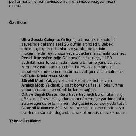
performansı ile hem evinizde hem ofisinizde vazgeçilmezin
olacak.
Özellikleri:
Ultra Sessiz Çalışma:
Gelişmiş ultrasonik teknolojisi
sayesinde çalışma sesi 26 dB'nin altındadır. Bebek
odaları, çalışma ortamları ve yatak odaları için
mükemmeldir; uykunuzu veya odaklanmanızı asla bölmez.
Renkli Atmosfer Işığı:
Gökkuşağı renk geçişli LED
aydınlatması ile odanızda huzurlu bir ambiyans yaratır.
İsterseniz ışığı sabit tutabilir, isterseniz tamamen
kapatarak sadece nemlendirme özelliğini kullanabilirsiniz.
İki Farklı Püskürtme Modu:
Sürekli Mod:
Yaklaşık 4 saat kesintisiz buhar verir.
Aralıklı Mod:
Yaklaşık 6 saat boyunca fasılalı püskürtme
yaparak daha uzun süreli kullanım sağlar.
Cilt ve Sağlık Dostu:
Kuru hava haynaklı burun tıkanıklığı,
göz kuruluğu ve cilt çatlamalarını önlemeye yardımcı olur.
Bulunduğunuz ortamın nem dengesini ideal seviyede tutar.
Güvenli Kullanım:
300 ML su haznesi tükendiğinde veya
belirlenen süre dolduğunda cihaz otomatik olarak kapanır.
Teknik Özellikler: