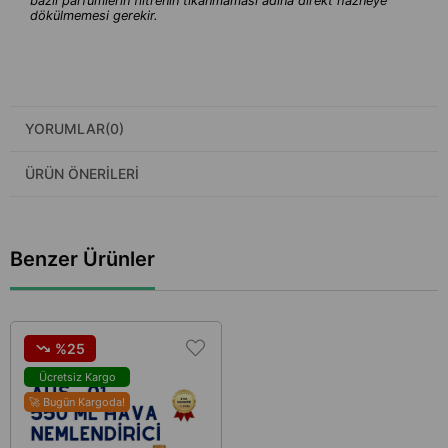
bazlı parfümlerin filtrenin tıkanmaması adına direkt hazneye
dökülmemesi gerekir.
YORUMLAR
(0)
ÜRÜN ÖNERILERI
Benzer Ürünler
%25
Ücretsiz Kargo
🚀 Bugün Kargoda!