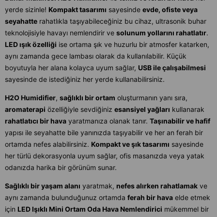
yerde sizinle!
Kompakt tasarımı
sayesinde
evde, ofiste veya
seyahatte
rahatlıkla taşıyabileceğiniz bu cihaz, ultrasonik buhar
teknolojisiyle havayı nemlendirir ve
solunum yollarını rahatlatır
.
LED ışık özelliği
ise ortama şık ve huzurlu bir atmosfer katarken,
aynı zamanda gece lambası olarak da kullanılabilir. Küçük
boyutuyla her alana kolayca uyum sağlar,
USB ile çalışabilmesi
sayesinde de istediğiniz her yerde kullanabilirsiniz.
H2O Humidifier
,
sağlıklı bir ortam
oluşturmanın yanı sıra,
aromaterapi
özelliğiyle sevdiğiniz
esansiyel yağları
kullanarak
rahatlatıcı bir hava
yaratmanıza olanak tanır.
Taşınabilir ve hafif
yapısı ile seyahatte bile yanınızda taşıyabilir ve her an ferah bir
ortamda nefes alabilirsiniz.
Kompakt ve şık tasarımı
sayesinde
her türlü dekorasyonla uyum sağlar, ofis masanızda veya yatak
odanızda harika bir görünüm sunar.
Sağlıklı bir yaşam alanı
yaratmak,
nefes alırken rahatlamak
ve
aynı zamanda bulunduğunuz ortamda
ferah bir hava
elde etmek
için
LED Işıklı Mini Ortam Oda Hava Nemlendirici
mükemmel bir