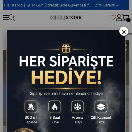
lı Kargo | 🤝 14 Gün Ücretsiz İade Güvencesi 📦 | 2 Yıl Garanti ✅
🚀 Aynı
0
×