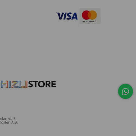
ları ve E
ojileri A.Ş.