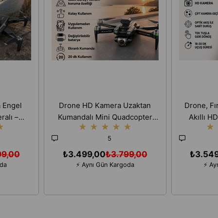
 Engel
Drone HD Kamera Uzaktan
Drone, Fır
ralı –
Kumandalı Mini Quadcopter
Akıllı H
★
★
★
★
★
★
★
 Havadan
Çocuklar İçin Uygun,
Kum
5
 Uçuş
Katlanabilir, RC Drone
99,00
₺3.499,00
₺3.799,00
₺3.54
oda
⚡ Aynı Gün Kargoda
⚡ Ay