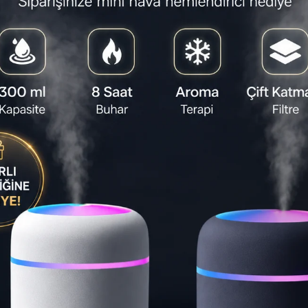
Satıcı
:
Blue I
Tahmini Tesli
Yapa
Aircr
deste
kompa
⏱️
18:22:
Son 1 gün
Teslimat S
Ta
🚚
St