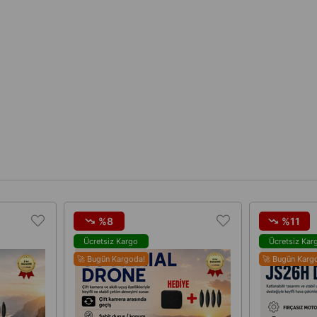
%8
%11
Ücretsiz Kargo
Ücretsiz Kar
🚀 Bugün Kargoda!
🚀 Bugün Karg