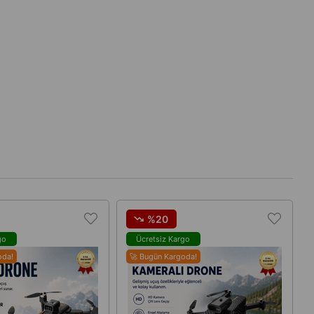
%20
go
Ücretsiz Kargo
oda!
🚀 Bugün Kargoda!