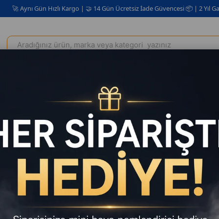
 Gün Hızlı Kargo | 🤝 14 Gün Ücretsiz İade Güvencesi 📦 | 2 Yıl Garanti ✅
Elektrikli Ev Aletleri
Kişisel Bakım Kozmetik
Oto Aksesuar
rone Gri HD Kameralı 360° Dönüşlü taşınabilir T1 Drone
Drone Gri
Drone
30
₺1.899,00
`d