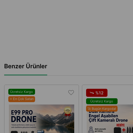
Benzer Ürünler
Ücretsiz Kargo
%12
⭐ En Çok Satan
Ücretsiz Kargo
🚀 Bugün Kargoda!