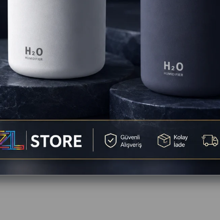
Favorilere
Yorum Ya
Yorumlar
(0)
Ödeme Seçenekleri