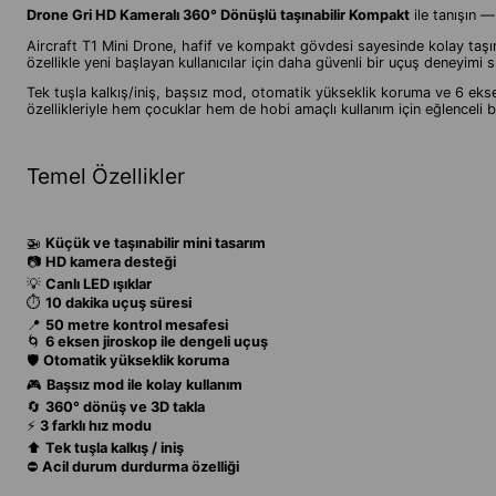
Drone Gri HD Kameralı 360° Dönüşlü taşınabilir Kompakt
ile tanışın —
Aircraft T1 Mini Drone, hafif ve kompakt gövdesi sayesinde kolay taşınab
özellikle yeni başlayan kullanıcılar için daha güvenli bir uçuş deneyimi s
Tek tuşla kalkış/iniş, başsız mod, otomatik yükseklik koruma ve 6 eksen
özellikleriyle hem çocuklar hem de hobi amaçlı kullanım için eğlenceli b
Temel Özellikler
🚁
Küçük ve taşınabilir mini tasarım
📷
HD kamera desteği
💡
Canlı LED ışıklar
⏱️
10 dakika uçuş süresi
📍
50 metre kontrol mesafesi
🌀
6 eksen jiroskop ile dengeli uçuş
🛡️
Otomatik yükseklik koruma
🎮
Başsız mod ile kolay kullanım
🔄
360° dönüş ve 3D takla
⚡
3 farklı hız modu
⬆️
Tek tuşla kalkış / iniş
⛔
Acil durum durdurma özelliği