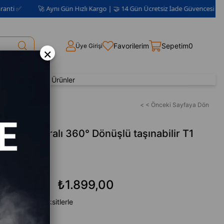
🚀 Aynı Gün Hızlı Kargo | 🤝 14 Gün Ücretsiz İade Güvencesi 📦 | 2 Yıl Gara
Favorilerim
Sepetim
0
Üye Girişi
×
Yenilenmiş Ürünler
< < Önceki Sayfaya Dön
 HD Kameralı 360° Dönüşlü taşınabilir T1
₺1.899,00
₺2.699,00
en başlayan taksitlerle