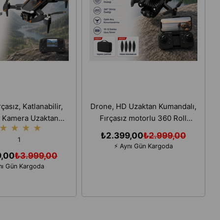
çasız, Katlanabilir,
Drone, HD Uzaktan Kumandalı,
D Kamera Uzaktan
Fırçasız motorlu 360 Roll
★
★
★
★
andalı Drone
Özellikli, Çift lens Korumalı
₺2.399,00
₺2.999,00
1
Drone
⚡ Aynı Gün Kargoda
9,00
₺3.999,00
nı Gün Kargoda