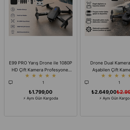
E99 PRO Yarış Drone ile 1080P
Drone Dual Kamera
HD Çift Kamera Profesyonel
Aşabilen Çift Kame
★
★
★
★
★
★
★
★
★
Uzun Mesafe Mini Uzaktan
Yüksek Çözünürlüklü
1
1
Kumandalı Uygulama
Görüntüleme Uzun
₺1.799,00
₺2.649,00
₺2.9
⚡ Aynı Gün Kargoda
⚡ Aynı Gün Karg