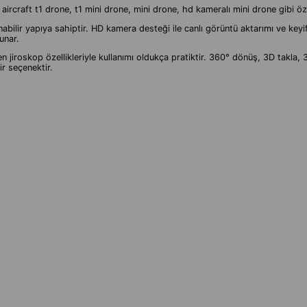
 aircraft t1 drone, t1 mini drone, mini drone, hd kameralı mini drone gibi özel
ilir yapıya sahiptir. HD kamera desteği ile canlı görüntü aktarımı ve keyifli
unar.
 jiroskop özellikleriyle kullanımı oldukça pratiktir. 360° dönüş, 3D takla,
ir seçenektir.