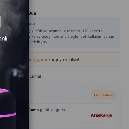
nter
m Süresi
:
Aynı Gün
y Zeka Açıklaması
aft T1 Mini Drone; küçük ve taşınabilir tasarımı, HD kamera
ği, LED ışıkları ve kolay uçuş modlarıyla eğlenceli kullanım sunan
kt bir drone modelidir./p>
15
içinde sipariş ver,
yarın
kargoya verilsin!
de
400+ kişi
ziyaret etti
eçenekleri
Hızlı Teslimat
hmini
7 Ağustos Cuma
günü kargoda
Aras
Kargo
andart Teslimat