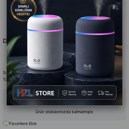
DN 1005 HealFry Sıcak Hava Fritözü
Satıcı
:
CVS
Tahmini Teslim Süresi
:
Aynı Gün
Ürün stoklarımızda kalmamıştır.
Favorilere Ekle