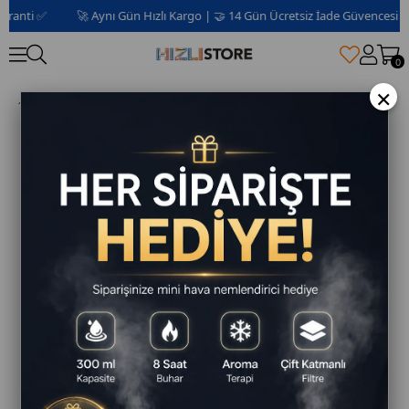
anti ✅
🚀 Aynı Gün Hızlı Kargo | 🤝 14 Gün Ücretsiz İade Güvencesi 📦 | 
0
×
DN 1005 HealFry Sıcak Hava Fritözü