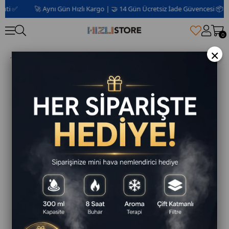
 ✅
🚀 Aynı Gün Hızlı Kargo | 🤝 14 Gün Ücretsiz İade Güvencesi 📦 | 2 Yı
0
×
D-60-WF Wi-Fi Akıllı Duman Sensörü