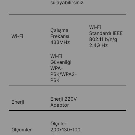
sulayabilirsiniz
.
Wi-Fi
Çalışma
Standardı IEEE
Wi-Fi
Frekansı
802.11 b/n/g
433MHz
2.4G Hz
Wi-Fi
Güvenliği
WPA-
PSK/WPA2-
PSK
Enerji 220V
Enerji
Adaptör
Ölçüler
Ölçümler
200*130*100