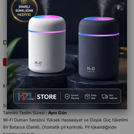
D-60-WF Wi-Fi Akıllı Duman Sensörü
₺969,99
8
₺1.260,00
₺1.163,99
KDV DAHIL
₺1.163,99
`den başlayan taksitlerle
Satıcı
:
Ticimax XML
Tahmini Teslim Süresi
:
Aynı Gün
Wi-Fi Duman Sensörü Yüksek Hassasiyet ve Düşük Güç tüketimi
9V Batarya (Dahili), Otomatik pil kontrolü. Pil tükendiğinde