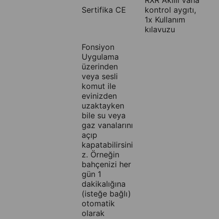
RXR Akıllı vana
Sertifika CE
kontrol aygıtı,
1x Kullanım
kılavuzu
Fonsiyon
Uygulama
üzerinden
veya sesli
komut ile
evinizden
uzaktayken
bile su veya
gaz vanalarını
açıp
kapatabilirsini
z. Örneğin
bahçenizi her
gün 1
dakikalığına
(isteğe bağlı)
otomatik
olarak