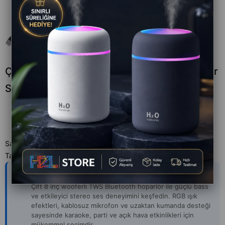
Çift 8 İnç TWS Bluetooth Hoparlör Taşınabilir
Speaker
Satıcı
:
Romm
Tahmini Teslim Süresi
:
Aynı Gün
Yapay Zeka Açıklaması
Çift 8 inç wooferlı TWS Bluetooth hoparlör ile güçlü bass
ve etkileyici stereo ses deneyimini keşfedin. RGB ışık
efektleri, kablosuz mikrofon ve uzaktan kumanda desteği
sayesinde karaoke, parti ve açık hava etkinlikleri için
mükemmel seçimdir.