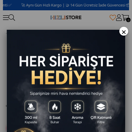
i ✅
🚀 Aynı Gün Hızlı Kargo | 🤝 14 Gün Ücretsiz İade Güvencesi 📦 | 2 Y
0
×
Çift 8 İnç TWS Bluetooth Hoparlör Taşınabilir Speaker