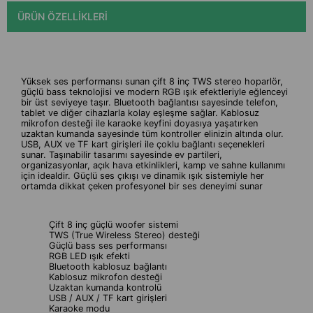
ÜRÜN ÖZELLIKLERI
Yüksek ses performansı sunan çift 8 inç TWS stereo hoparlör,
güçlü bass teknolojisi ve modern RGB ışık efektleriyle eğlenceyi
bir üst seviyeye taşır. Bluetooth bağlantısı sayesinde telefon,
tablet ve diğer cihazlarla kolay eşleşme sağlar. Kablosuz
mikrofon desteği ile karaoke keyfini doyasıya yaşatırken
uzaktan kumanda sayesinde tüm kontroller elinizin altında olur.
USB, AUX ve TF kart girişleri ile çoklu bağlantı seçenekleri
sunar. Taşınabilir tasarımı sayesinde ev partileri,
organizasyonlar, açık hava etkinlikleri, kamp ve sahne kullanımı
için idealdir. Güçlü ses çıkışı ve dinamik ışık sistemiyle her
ortamda dikkat çeken profesyonel bir ses deneyimi sunar
Çift 8 inç güçlü woofer sistemi
TWS (True Wireless Stereo) desteği
Güçlü bass ses performansı
RGB LED ışık efekti
Bluetooth kablosuz bağlantı
Kablosuz mikrofon desteği
Uzaktan kumanda kontrolü
USB / AUX / TF kart girişleri
Karaoke modu