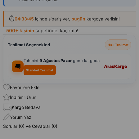
⏱️
04:33:44
içinde sipariş ver,
bugün
kargoya verilsin!
Son 1 günde
2 B+ kişi
ziyaret etti
Teslimat Seçenekleri
Hızlı Teslimat
Tahmini
9 Ağustos Pazar
günü kargoda
🚚
Aras
Kargo
Standart Teslimat
Favorilere Ekle
İndirimli Ürün
Kargo Bedava
Yorum Yaz
Sorular (0) ve Cevaplar (0)