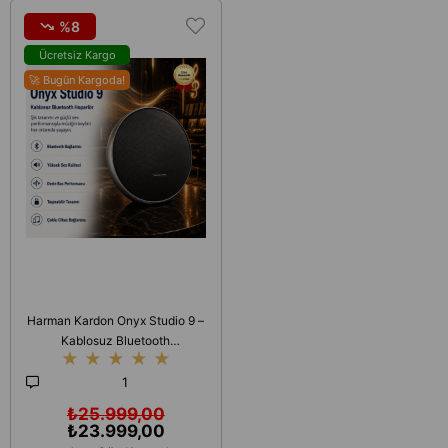
%8
Ücretsiz Kargo
🚀 Bugün Kargoda!
Harman Kardon Onyx Studio 9 –
Kablosuz Bluetooth
★
★
★
★
★
Hoparlör,Yüksek Ses
Kalitesi,Derin Bas Performansı
1
₺25.999,00
₺23.999,00