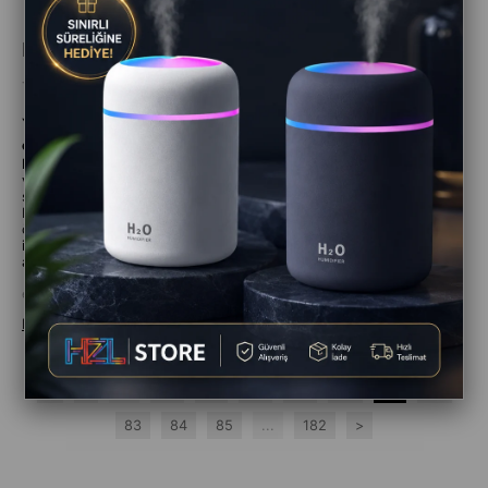
Elektrikli Sinek Kovucu Cihaz Fiyatları
Temmuz 17, 2025
elektrikli sinek kovucu
Yaz aylarının vazgeçilmezi haline gelen
cihazlar
, hem evlerde hem de açık alanlarda sinek ve haşerelerden
korunmak için pratik çözümler sunar. Piyasada farklı marka, model
ve teknik özelliklere sahip birçok seçenek bulunduğundan, elektrikli
sinek kovucu cihaz fiyatları da oldukça değişkenlik göstermektedir.
Bu yazımızda, kullanıcı ihtiyaçlarına göre fiyat aralıklarını, ürün
özelliklerini ve en çok tercih edilen modelleri detaylı şekilde
inceleyeceğiz. Eğer siz de bütçenize uygun bir sinek kovucu cihaz
arıyorsanız, rehber niteliğindeki bu içerik tam size göre!
e-ticaret
Devamını oku
<
1
...
76
77
78
79
80
81
82
83
84
85
...
182
>