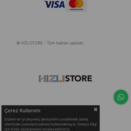
© HZLSTORE - Tüm hakları saklıdır.
Çerez Kullanımı
© 2005-2026 Ticimax E Ticaret Yazılımları ve E
Ticaret Paketleri / Ticimax Bilişim Teknolojileri A.Ş.
Her Hakkı Saklıdır.
Sizlere en iyi alışveriş deneyimini sunabilmek adına
sitemizde çerezler(cookies) kullanmaktayız. Detaylı bilgi
için Kvkk sözleşmesini inceleyebilirsiniz.