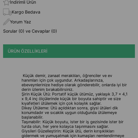
İndirimli Ürün
Kargo Bedava
Yorum Yaz
Sorular (0) ve Cevaplar (0)
ÜRÜN ÖZELLIKLERI
Küçük demir, zanaat meraklıları, öğrenciler ve ev
hanımları için çok uygundur. Arkadaşlarınıza,
ebeveynlerinize hediye olarak gönderebilir, onlarda iyi bir
derin izlenim bırakabilirsiniz.
Şirin Küçük Ütü: Portatif küçük ütümüz, yaklaşık 3,7 x 4,1
x 9,4 inç ölçülerinde küçük bir boyuta sahiptir ve size
kıyafetleri ütülemek için çok kolaylık sağlar.
Dikey Ütüleme: Ütü açıldıktan sonra, giysi ütüleri dik
konumdadır ve sıcaklık uygun olduğunda ütülemeye
başlanabilir.
Taşınabilir: Küçük boyutu, ister bir iş gezisinde ister bir
turda olun, her yere kolayca taşınmasını sağlar.
Giysileri Güzelleştirin: Küçük ütü, derin kırışıklıkları
gidermek ve yumuşatmak için kumaşları nemlendirmeye