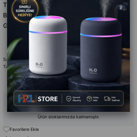
Teba Seramik Tabanlı Buharlı Ütü Yüksek
Buhar Gücü Hızlı Isınma Kolay Kırışıklık
Giderme
Satıcı
:
Teba
Tahmini Teslim Süresi
:
Aynı Gün
BUHARLI ÜTÜ AÇIKLAMA
Ürün stoklarımızda kalmamıştır.
Favorilere Ekle