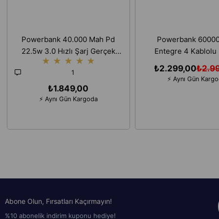
Powerbank 40.000 Mah Pd
Powerbank 6000
22.5w 3.0 Hızlı Şarj Gerçek
Entegre 4 Kablolu D
★
★
★
★
★
Taşınabilir Çoklu Kablolu
Ekranlı LED Fenerli H
₺2.299,00
₺2.9
1
İphone Android Uyumlu
Taşınabilir Şarj C
⚡ Aynı Gün Karg
Taşınabilir Şarj Cihazı
₺1.849,00
⚡ Aynı Gün Kargoda
Abone Olun, Fırsatları Kaçırmayın!
%10 abonelik indirim kuponu hediye!