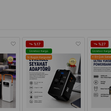
%17
%27
Ücretsiz Kargo
Ücretsiz Karg
⭐ En Çok Sata
🚀 Bugün Kargoda!