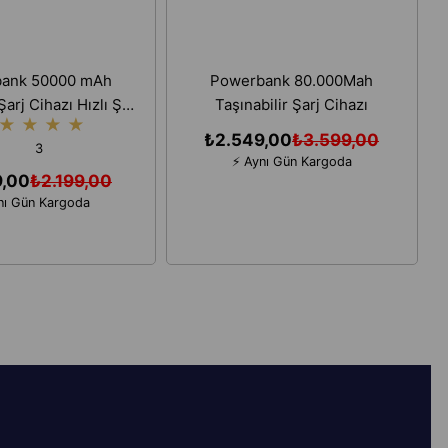
ank 50000 mAh
Powerbank 80.000Mah
Şarj Cihazı Hızlı Şarj
Taşınabilir Şarj Cihazı
★
★
★
★
Cihazı
₺2.549,00
₺3.599,00
3
⚡ Aynı Gün Kargoda
9,00
₺2.199,00
nı Gün Kargoda