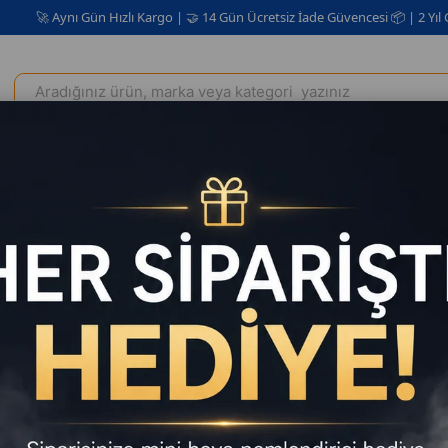
ynı Gün Hızlı Kargo | 🤝 14 Gün Ücretsiz İade Güvencesi 📦 | 2 Yıl Garanti ✅
Elektrikli Ev Aletleri
Kişisel Bakım Kozmetik
Oto Aksesuar
owerbank 30.000mAH 22.5W 3A Hızlı Şarjlı Dahili Kablolu LCD Gösterg
Powerban
Kablolu L
18
₺1.399,00
`d