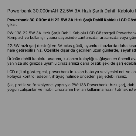
Powerbank 30.000mAH 22.5W 3A Hızlı Şarjlı Dahili Kablolu 
Powerbank 30.000mAH 22.5W 3A Hızlı Şarjlı Dahili Kablolu LCD Göste
çıkar.
PW-138 22.5W 3A Hızlı Şarjlı Dahili Kablolu LCD Göstergeli Powerbank, tel
Kompakt ve kullanışlı yapısı sayesinde çantanızda, aracınızda veya günlük
22.5W hızlı şarj desteği ve 3A çıkış gücü, uyumlu cihazlarda daha kısa 
hale getirebilirsiniz. Özellikle dışarıda geçirilen uzun günlerde, seyaha
Ürünün dahili kablolu tasarımı, kullanım kolaylığı sağlayan en önemli a
yanınıza aldığınızda uyumlu cihazlarınızı daha pratik şekilde şarj edebili
LCD dijital göstergesi, powerbank’in kalan batarya seviyesini net ve an
kolayca kontrol edebilir, ihtiyaç halinde önceden şarj edebilirsiniz.
Şık, pratik ve fonksiyonel yapısıyla PW-138 Powerbank; hızlı şarj, dahil
yoğun çalışanlar ve mobil cihazlarını her an kullanıma hazır tutmak isteye