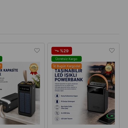
%29
o
Ücretsiz Kargo
n
🚀 Bugün Kargoda!