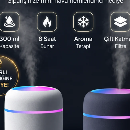
Satıcı
:
HZL 
Yapa
PW-13
cihazl
kullan
deste
Dahili
dijita
okul, 
⏱️
18:55:
Son 1 gün
Teslimat S
Ta