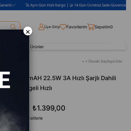
🚀 Aynı Gün Hızlı Kargo | 🤝 14 Gün Ücretsiz İade Güvencesi 📦 | 2 Yıl G
Favorilerim
Sepetim
0
Üye Girişi
×
Yenilenmiş Ürünler
eli Hızlı
< < Önceki Sayfaya Dön
k 30.000mAH 22.5W 3A Hızlı Şarjlı Dahili
CD Göstergeli Hızlı
₺1.399,00
₺1.699,00
en başlayan taksitlerle