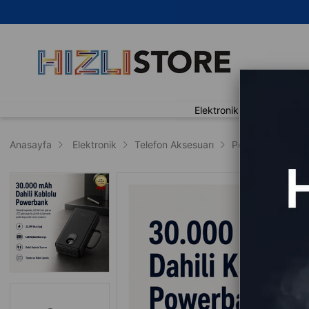
🚀 A
Elektronik
Ev Yaşam
Anasayfa
Elektronik
Telefon Aksesuarı
Powerbank
P