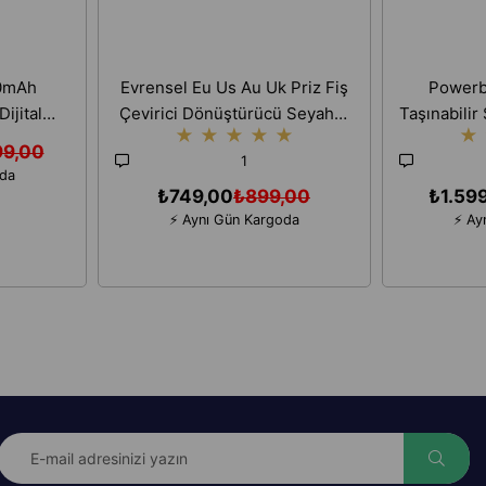
0mAh
Evrensel Eu Us Au Uk Priz Fiş
Powerb
ijital
Çevirici Dönüştürücü Seyahat
Taşınabilir 
★
★
★
★
★
★
ızlı Şarj
Adaptörü 2 Type-c 1 Usb
99,00
1
ihazı
Çıkışlı Adaptör
oda
₺749,00
₺899,00
₺1.59
⚡ Aynı Gün Kargoda
⚡ Ay