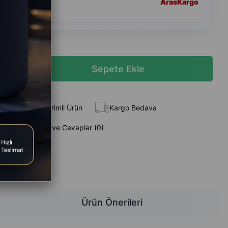
Aras
Kargo
andart Teslimat
 Ekle
İndirimli Ürün
Kargo Bedava
Sorular (0) ve Cevaplar (0)
z
Ürün Önerileri