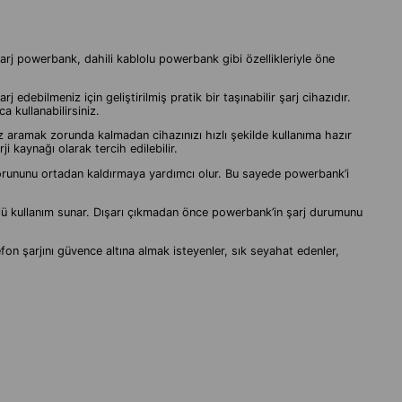
j powerbank, dahili kablolu powerbank gibi özellikleriyle öne
debilmeniz için geliştirilmiş pratik bir taşınabilir şarj cihazıdır.
a kullanabilirsiniz.
z aramak zorunda kalmadan cihazınızı hızlı şekilde kullanıma hazır
i kaynağı olarak tercih edilebilir.
a sorununu ortadan kaldırmaya yardımcı olur. Bu sayede powerbank’i
ollü kullanım sunar. Dışarı çıkmadan önce powerbank’in şarj durumunu
fon şarjını güvence altına almak isteyenler, sık seyahat edenler,