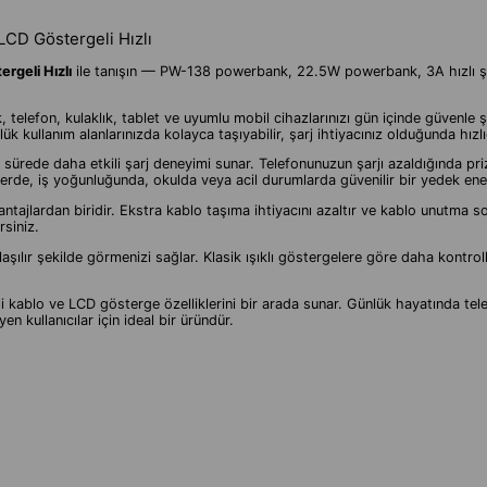
LCD Göstergeli Hızlı
rgeli Hızlı
ile tanışın — PW-138 powerbank, 22.5W powerbank, 3A hızlı şar
efon, kulaklık, tablet ve uyumlu mobil cihazlarınızı gün içinde güvenle şarj e
 kullanım alanlarınızda kolayca taşıyabilir, şarj ihtiyacınız olduğunda hızlıc
sürede daha etkili şarj deneyimi sunar. Telefonunuzun şarjı azaldığında pri
tlerde, iş yoğunluğunda, okulda veya acil durumlarda güvenilir bir yedek enerj
vantajlardan biridir. Ekstra kablo taşıma ihtiyacını azaltır ve kablo unutm
rsiniz.
laşılır şekilde görmenizi sağlar. Klasik ışıklı göstergelere göre daha kontr
i kablo ve LCD gösterge özelliklerini bir arada sunar. Günlük hayatında tele
n kullanıcılar için ideal bir üründür.