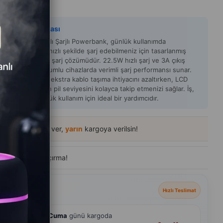
STORE
y Zeka Açıklaması
8 22.5W 3A Hızlı Şarjlı Powerbank, günlük kullanımda
arınızı pratik ve hızlı şekilde şarj edebilmeniz için tasarlanmış
ışlı bir taşınabilir şarj çözümüdür. 22.5W hızlı şarj ve 3A çıkış
ği sayesinde uyumlu cihazlarda verimli şarj performansı sunar.
 kablolu tasarımı ekstra kablo taşıma ihtiyacını azaltırken, LCD
l göstergesi kalan pil seviyesini kolayca takip etmenizi sağlar. İş,
seyahat ve günlük kullanım için ideal bir yardımcıdır.
42
içinde sipariş ver,
yarın
kargoya verilsin!
de
500+ kişi
ziyaret etti
eçenekleri
Hızlı Teslimat
hmini
7 Ağustos Cuma
günü kargoda