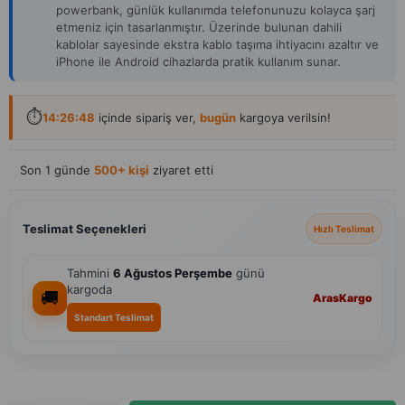
powerbank, günlük kullanımda telefonunuzu kolayca şarj
etmeniz için tasarlanmıştır. Üzerinde bulunan dahili
kablolar sayesinde ekstra kablo taşıma ihtiyacını azaltır ve
iPhone ile Android cihazlarda pratik kullanım sunar.
⏱️
14:26:47
içinde sipariş ver,
bugün
kargoya verilsin!
Son 1 günde
500+ kişi
ziyaret etti
Teslimat Seçenekleri
Hızlı Teslimat
Tahmini
6 Ağustos Perşembe
günü
kargoda
🚚
Aras
Kargo
Standart Teslimat