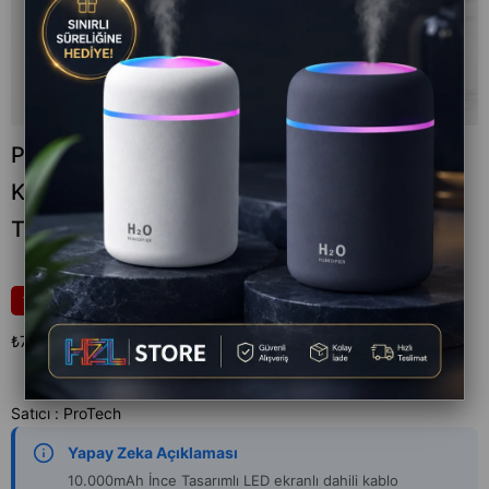
Powerbank 10.000mAh LED Ekranlı Dahili
Kablo 22.5W Hızlı Şarjlı Ultra İnce Tasarım
Taşınabilir Şarj Cihazı
₺799,00
20
₺999,00
₺799,00
`den başlayan taksitlerle
Satıcı
:
ProTech
Yapay Zeka Açıklaması
10.000mAh İnce Tasarımlı LED ekranlı dahili kablo