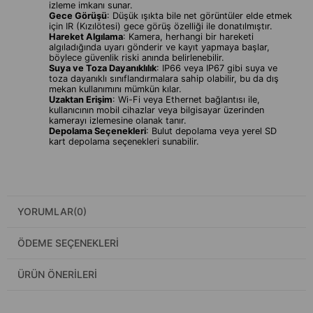
izleme imkanı sunar.
Gece Görüşü
: Düşük ışıkta bile net görüntüler elde etmek
için IR (Kızılötesi) gece görüş özelliği ile donatılmıştır.
Hareket Algılama
: Kamera, herhangi bir hareketi
algıladığında uyarı gönderir ve kayıt yapmaya başlar,
böylece güvenlik riski anında belirlenebilir.
Suya ve Toza Dayanıklılık
: IP66 veya IP67 gibi suya ve
toza dayanıklı sınıflandırmalara sahip olabilir, bu da dış
mekan kullanımını mümkün kılar.
Uzaktan Erişim
: Wi-Fi veya Ethernet bağlantısı ile,
kullanıcının mobil cihazlar veya bilgisayar üzerinden
kamerayı izlemesine olanak tanır.
Depolama Seçenekleri
: Bulut depolama veya yerel SD
kart depolama seçenekleri sunabilir.
YORUMLAR
(0)
ÖDEME SEÇENEKLERI
ÜRÜN ÖNERILERI