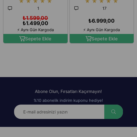
★
★
★
★
★
★
★
★
★
★
Yorgunluk Giderici Derin Doku
HDMI 500 ANS Akıllı
Masajı
Projeksiyon Cihazı
1
17
₺1.599,00
₺6.999,00
₺1.499,00
⚡ Aynı Gün Kargoda
⚡ Aynı Gün Kargoda
Sepete Ekle
Sepete Ekle
Abone Olun, Fırsatları Kaçırmayın!
%10 abonelik indirim kuponu hediye!