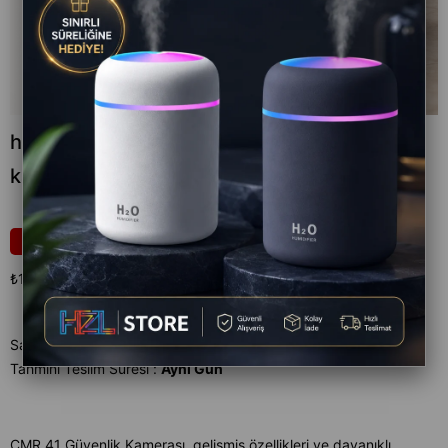
hareket sensorlu gece goruslu guvenlık
kamerası
₺1.199,70
10
₺1.333,00
₺1.199,70
`den başlayan taksitlerle
Satıcı
:
HZL STORE
Tahmini Teslim Süresi
:
Aynı Gün
CMR 41 Güvenlik Kamerası, gelişmiş özellikleri ve dayanıklı