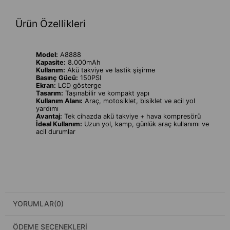
Ürün Özellikleri
Model:
A8888
Kapasite:
8.000mAh
Kullanım:
Akü takviye ve lastik şişirme
Basınç Gücü:
150PSI
Ekran:
LCD gösterge
Tasarım:
Taşınabilir ve kompakt yapı
Kullanım Alanı:
Araç, motosiklet, bisiklet ve acil yol
yardımı
Avantaj:
Tek cihazda akü takviye + hava kompresörü
İdeal Kullanım:
Uzun yol, kamp, günlük araç kullanımı ve
acil durumlar
YORUMLAR
(0)
ÖDEME SEÇENEKLERI