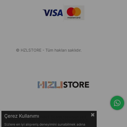
© HZLSTORE - Tüm hakları saklıdır.
Çerez Kullanımı
© 2005-2026 Ticimax E Ticaret Yazılımları ve E
Ticaret Paketleri / Ticimax Bilişim Teknolojileri A.Ş.
Her Hakkı Saklıdır.
Sizlere en iyi alışveriş deneyimini sunabilmek adına