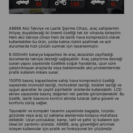
A8888 Akü Takviye ve Lastik Şişirme Cihazı, araç sahiplerinin
ihtiyaç duyabileceği iki önemli özelliği tek bir cihazda birleştirir.
Hem akü takviye cihazı hem de lastik hava kompresörü olarak
kullanılabilen bu ürün, yolda kalma riskini azaltmak ve acil
durumlarda hızlı çözüm sunmak için tasarlanmıştır.
8.000mAh batarya kapasitesi ile araç aküsünün zayıfladığı
durumlarda takviye desteği sağlayabilir. Araç çalıştırma desteği
sunan yapısı sayesinde özellikle soğuk havalarda, uzun süre
çalıştırılmayan araçlarda veya beklenmedik akü problemlerinde
pratik kullanım imkanı sunar.
150PSI basınç kapasitesine sahip hava kompresörü özelliği
sayesinde otomobil lastiği, motosiklet lastiği, bisiklet lastiği ve
uygun aparatlar ile çeşitli şişirilebilir ürünlerde kullanılabilir. LCD
ekranı sayesinde basınç değerleri net şekilde görüntülenebilir. Bu
özellik, lastik basıncını kontrol altında tutarak daha güvenli ve
konforlu sürüş sağlar.
Taşınabilir ve kompakt tasarımı sayesinde bagajda, torpido
gözünde veya araç içi saklama alanlarında kolayca muhafaza
edilebilir. Uzun yolculuklar, kamp, tatil ve şehir içi kullanım için
ideal bir yardımcı üründür. A8888, araç güvenliğini artırmak
isteyen kullanıcılar için pratik ve fonksiyonel bir çözümdür.