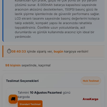
kullanıcıları için pratik, güçlü ve çok yönlü bir yol yardım
çözümü sunar. 8.000mAh batarya kapasitesi sayesinde
aracınızın aküsünü desteklerken, 150PSI basınç gücü ile
lastik şişirme işlemlerinde de güvenilir performans sağlar.
LCD ekranlı tasarımı sayesinde basınç değerlerini kolayca
takip edebilir, kompakt yapısı ile aracınızda rahatlıkla
taşıyabilirsiniz. Özellikle uzun yolculuklarda, acil
durumlarda ve günlük kullanımda aracınız için ideal bir
yardımcıdır.
⏱️
08:40:32
içinde sipariş ver,
bugün
kargoya verilsin!
Son 1 günde
50+ kişi
ziyaret etti
Teslimat Seçenekleri
Hızlı Teslimat
Tahmini
10 Ağustos Pazartesi
günü
kargoda
🚚
Aras
Kargo
Standart Teslimat