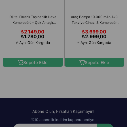
Dijital Ekranlı Taşınabilir Hava
Araç Pompa 10.000 mAh Akü
Kompresörü – Çok Amaçlı
Takviye Cihazı & Kompresör
Lastik Şişirme, Güçlü Kompakt
150 PSI Dijital Ekran Jump
₺2.149,00
₺3.699,00
Starter Powerbank
₺1.780,00
₺2.999,00
⚡ Aynı Gün Kargoda
⚡ Aynı Gün Kargoda
Sepete Ekle
Sepete Ekle
Abone Olun, Fırsatları Kaçırmayın!
%10 abonelik indirim kuponu hediye!