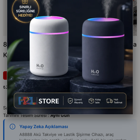
8.000mAh Akü Takviye Cihazı ve Lastik Hava
Kompresörü Araç Şarj Takviye Pompası
₺2.999,00
21
₺3.799,00
₺2.999,00
`den başlayan taksitlerle
Satıcı
:
ACL
Tahmini Teslim Süresi
:
Aynı Gün
Yapay Zeka Açıklaması
A8888 Akü Takviye ve Lastik Şişirme Cihazı, araç