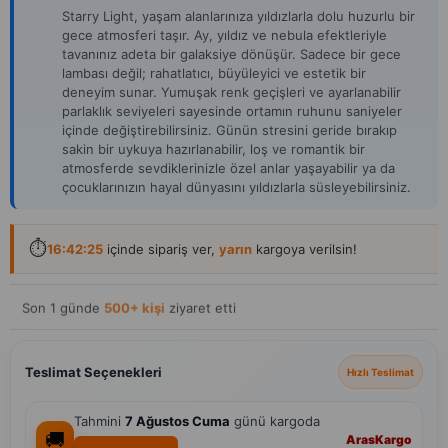
Starry Light, yaşam alanlarınıza yıldızlarla dolu huzurlu bir
gece atmosferi taşır. Ay, yıldız ve nebula efektleriyle
tavanınız adeta bir galaksiye dönüşür. Sadece bir gece
lambası değil; rahatlatıcı, büyüleyici ve estetik bir
deneyim sunar. Yumuşak renk geçişleri ve ayarlanabilir
parlaklık seviyeleri sayesinde ortamın ruhunu saniyeler
içinde değiştirebilirsiniz. Günün stresini geride bırakıp
sakin bir uykuya hazırlanabilir, loş ve romantik bir
atmosferde sevdiklerinizle özel anlar yaşayabilir ya da
çocuklarınızın hayal dünyasını yıldızlarla süsleyebilirsiniz.
⏱️
16:42:25
içinde sipariş ver,
yarın
kargoya verilsin!
Son 1 günde
500+ kişi
ziyaret etti
Teslimat Seçenekleri
Hızlı Teslimat
Tahmini
7 Ağustos Cuma
günü kargoda
🚚
Aras
Kargo