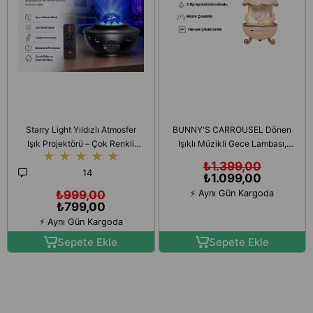
Starry Light Yıldızlı Atmosfer
BUNNY'S CARROUSEL Dönen
Işık Projektörü – Çok Renkli
Işıklı Müzikli Gece Lambası,
★
★
★
★
★
Gökyüzü Efekti, Ay ve Nebula
Tavşan Figürlü Karusel
₺1.399,00
Yansıtma,
Oyuncak, Çocuk Odası Dekoru,
14
₺1.099,00
Hediye Seçeneği | HZLSTORE
₺999,00
⚡ Aynı Gün Kargoda
₺799,00
⚡ Aynı Gün Kargoda
Sepete Ekle
Sepete Ekle