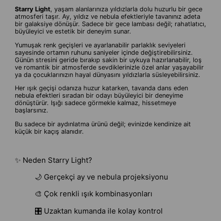
Starry Light
, yaşam alanlarınıza yıldızlarla dolu huzurlu bir gece
atmosferi taşır. Ay, yıldız ve nebula efektleriyle tavanınız adeta
bir galaksiye dönüşür. Sadece bir gece lambası değil; rahatlatıcı,
büyüleyici ve estetik bir deneyim sunar.
Yumuşak renk geçişleri ve ayarlanabilir parlaklık seviyeleri
sayesinde ortamın ruhunu saniyeler içinde değiştirebilirsiniz.
Günün stresini geride bırakıp sakin bir uykuya hazırlanabilir, loş
ve romantik bir atmosferde sevdiklerinizle özel anlar yaşayabilir
ya da çocuklarınızın hayal dünyasını yıldızlarla süsleyebilirsiniz.
Her ışık geçişi odanıza huzur katarken, tavanda dans eden
nebula efektleri sıradan bir odayı büyüleyici bir deneyime
dönüştürür. Işığı sadece görmekle kalmaz, hissetmeye
başlarsınız.
Bu sadece bir aydınlatma ürünü değil; evinizde kendinize ait
küçük bir kaçış alanıdır.
✨ Neden Starry Light?
🌙 Gerçekçi ay ve nebula projeksiyonu
🎨 Çok renkli ışık kombinasyonları
🎛️ Uzaktan kumanda ile kolay kontrol