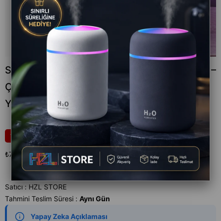
Starry Light Yıldızlı Atmosfer Işık Projektörü –
Çok Renkli Gökyüzü Efekti, Ay ve Nebula
Yansıtma,
₺799,00
20
₺999,00
₺799,00
`den başlayan taksitlerle
Satıcı
:
HZL STORE
Tahmini Teslim Süresi
:
Aynı Gün
Yapay Zeka Açıklaması