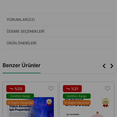
YORUMLAR
(22)
ÖDEME SEÇENEKLERI
ÜRÜN ÖNERILERI
Benzer Ürünler
%20
%21
Ücretsiz Kargo
Ücretsiz Kargo
🚀 Bugün Kargoda!
🚀 Bugün Kargoda!