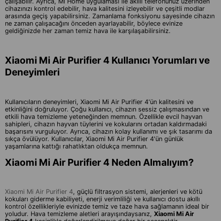
çalışabilir. Ayrıca, Mi Home uygulaması ile akıllı telefonunuz üzerinden
cihazınızı kontrol edebilir, hava kalitesini izleyebilir ve çeşitli modlar
arasında geçiş yapabilirsiniz. Zamanlama fonksiyonu sayesinde cihazın
ne zaman çalışacağını önceden ayarlayabilir, böylece evinize
geldiğinizde her zaman temiz hava ile karşılaşabilirsiniz.
Xiaomi Mi Air Purifier 4 Kullanıcı Yorumları ve
Deneyimleri
Kullanıcıların deneyimleri, Xiaomi Mi Air Purifier 4'ün kalitesini ve
etkinliğini doğruluyor. Çoğu kullanıcı, cihazın sessiz çalışmasından ve
etkili hava temizleme yeteneğinden memnun. Özellikle evcil hayvan
sahipleri, cihazın hayvan tüylerini ve kokularını ortadan kaldırmadaki
başarısını vurguluyor. Ayrıca, cihazın kolay kullanımı ve şık tasarımı da
sıkça övülüyor. Kullanıcılar, Xiaomi Mi Air Purifier 4'ün günlük
yaşamlarına kattığı rahatlıktan oldukça memnun.
Xiaomi Mi Air Purifier 4 Neden Almalıyım?
Xiaomi Mi Air Purifier 4
, güçlü filtrasyon sistemi, alerjenleri ve kötü
kokuları giderme kabiliyeti, enerji verimliliği ve kullanıcı dostu akıllı
kontrol özellikleriyle evinizde temiz ve taze hava sağlamanın ideal bir
yoludur. Hava temizleme aletleri arayışındaysanız,
Xiaomi Mi Air