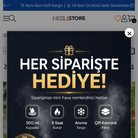
 ✅
🚀 Aynı Gün Hızlı Kargo | 🤝 14 Gün Ücretsiz İade Güvencesi 📦 | 2 Yı
0
×
Xiaomi Mi Air Purifier 4 ile Evinizde Temiz ve Taze Hava
Ara
Xiaomi Mi Air Purifier 4 ile Evinizde Temiz ve
Taze Hava