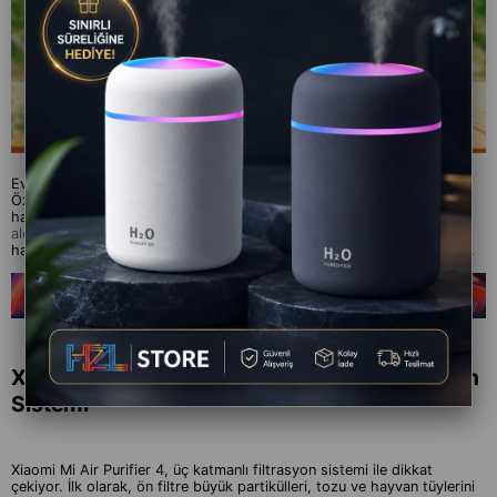
Evinizde temiz ve taze hava solumanın önemini hepimiz biliyoruz.
Özellikle büyük şehirlerde yaşayanlar için bu ihtiyaç daha da belirgin
hale geliyor. Bu noktada, Xiaomi Mi Air Purifier 4 gibi
hava temizleme
aletleri
devreye giriyor. Bu cihaz, gelişmiş teknolojisiyle evinizdeki
havayı temizlemeye ve ferah bir atmosfer yaratmaya yardımcı oluyor.
Xiaomi Mi Air Purifier 4'ün Gelişmiş Filtrasyon
Sistemi
Xiaomi Mi Air Purifier 4, üç katmanlı filtrasyon sistemi ile dikkat
çekiyor. İlk olarak, ön filtre büyük partikülleri, tozu ve hayvan tüylerini