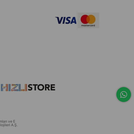
ları ve E
ojileri A.Ş.