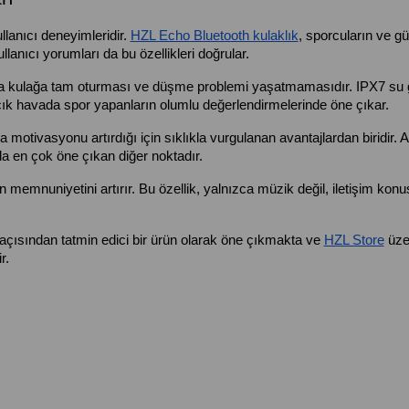
llanıcı deneyimleridir. 
HZL Echo Bluetooth kulaklık
, sporcuların ve gü
llanıcı yorumları da bu özellikleri doğrular.
ında kulağa tam oturması ve düşme problemi yaşatmamasıdır. IPX7 su 
açık havada spor yapanların olumlu değerlendirmelerinde öne çıkar.
motivasyonu artırdığı için sıklıkla vurgulanan avantajlardan biridir. A
a en çok öne çıkan diğer noktadır.
n memnuniyetini artırır. Bu özellik, yalnızca müzik değil, iletişim konu
 açısından tatmin edici bir ürün olarak öne çıkmakta ve 
HZL Store
 üze
r.