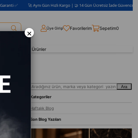
🚀 Aynı Gün Hızlı Kargo | 🤝 14 Gün Ücretsiz İade Güvencesi 📦 | 2 Yıl Gar
Favorilerim
Sepetim
0
Üye Girişi
×
Yenilenmiş Ürünler
Ara
Kategoriler
Haftalık Blog
Son Blog Yazıları