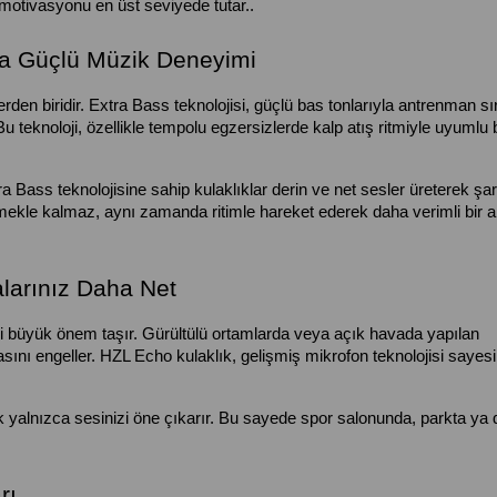
motivasyonu en üst seviyede tutar..
ha Güçlü Müzik Deneyimi
den biridir. Extra Bass teknolojisi, güçlü bas tonlarıyla antrenman sı
 teknoloji, özellikle tempolu egzersizlerde kalp atış ritmiyle uyumlu b
a Bass teknolojisine sahip kulaklıklar derin ve net sesler üreterek şark
emekle kalmaz, aynı zamanda ritimle hareket ederek daha verimli bir 
alarınız Daha Net
si büyük önem taşır. Gürültülü ortamlarda veya açık havada yapılan 
sını engeller. HZL Echo kulaklık, gelişmiş mikrofon teknolojisi sayesi
 yalnızca sesinizi öne çıkarır. Bu sayede spor salonunda, parkta ya d
rı