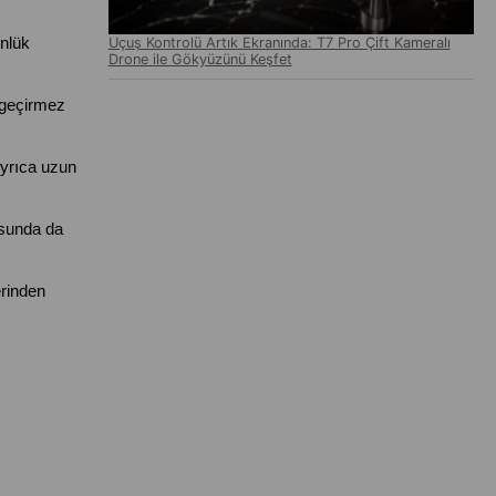
nlük 
Uçuş Kontrolü Artık Ekranında: T7 Pro Çift Kameralı
Drone ile Gökyüzünü Keşfet
geçirmez 
yrıca uzun 
sunda da 
rinden 