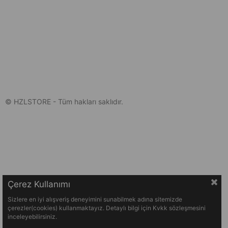
© HZLSTORE - Tüm hakları saklıdır.
Çerez Kullanımı
Sizlere en iyi alışveriş deneyimini sunabilmek adına sitemizde
çerezler(cookies) kullanmaktayız. Detaylı bilgi için Kvkk sözleşmesini
inceleyebilirsiniz.