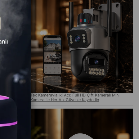
Tek Kamerayla İki Açı: Full HD Çift Kameralı Mini
Kamera ile Her Anı Güvenle Kaydedin