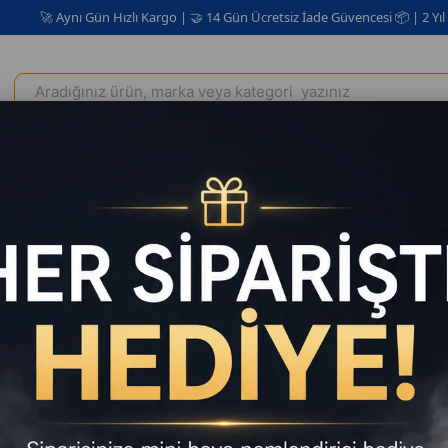
ı Gün Hızlı Kargo | 🤝 14 Gün Ücretsiz İade Güvencesi 📦 | 2 Yıl Garanti ✅
Elektrikli Ev Aletleri
Kişisel Bakım Kozmetik
Oto Aksesuar
te IPX7 Su Geçirmez Çözüm: HZL Echo
 mu? İşte IPX7 Su Geçirmez Çözüm: HZL Echo