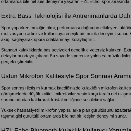
ortamlarda bile net ses deneyimi yaşatan HZL Echo, spor sırasında 
Extra Bass Teknolojisi ile Antrenmanlarda Da
Spor yaparken müziğin ritmi, performansı doğrudan etkileyen faktörler
motivasyonu artırır ve kullanıcıya enerjik bir müzik deneyimi sunar. Bu
akışı sağlayarak spora odaklanmayı kolaylaştırır.
Standart kulaklıklarda bas seviyeleri genellikle yetersiz kalırken, Extr
detaylarını ortaya çıkarır. Bu sayede sporcular yalnızca müzik dinl
gerçekleştirebilir.
Üstün Mikrofon Kalitesiyle Spor Sonrası Aram
Spor sonrası iletişim kurmak istediğinizde kulaklığın mikrofon kalite
görüşmelerde düşük kaliteli mikrofonlar sesin karşı tarafa net ulaşma
sorunu ortadan kaldırarak kristal netliğinde ses iletimi sağlar.
Yüksek hassasiyetli mikrofon yapısı, arka plan gürültüsünü azaltarak
taşıma gibi gürültülü ortamlarda bile net bir iletişim deneyimi sunar.
HZL Echo Bluetooth Kulaklık Kullanıcı Yorumla