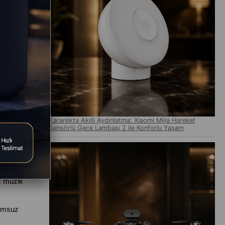
irmez 
nunuzu 
 
şadığı 
Karanlıkta Akıllı Aydınlatma: Xiaomi Mijia Hareket
idir. 
Sensörlü Gece Lambası 2 ile Konforlu Yaşam
e ses 
z müzik 
umsuz 