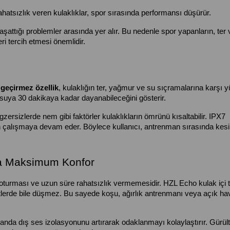
atsızlık veren kulaklıklar, spor sırasında performansı düşürür.
yaşattığı problemler arasında yer alır. Bu nedenle spor yapanların, ter 
i tercih etmesi önemlidir.
 geçirmez özellik
, kulaklığın ter, yağmur ve su sıçramalarına karşı y
 suya 30 dakikaya kadar dayanabileceğini gösterir.
sizlerde nem gibi faktörler kulaklıkların ömrünü kısaltabilir. IPX7 
n çalışmaya devam eder. Böylece kullanıcı, antrenman sırasında kesint
da Maksimum Konfor
oturması ve uzun süre rahatsızlık vermemesidir. HZL Echo kulak içi t
lerde bile düşmez. Bu sayede koşu, ağırlık antrenmanı veya açık hav
nda dış ses izolasyonunu artırarak odaklanmayı kolaylaştırır. Gürültü