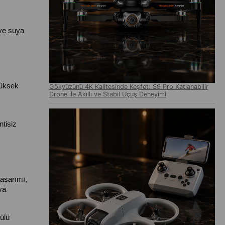
ve suya 
üksek 
Gökyüzünü 4K Kalitesinde Keşfet: S9 Pro Katlanabilir
Drone ile Akıllı ve Stabil Uçuş Deneyimi
isiz 
asarımı, 
a 
lü 