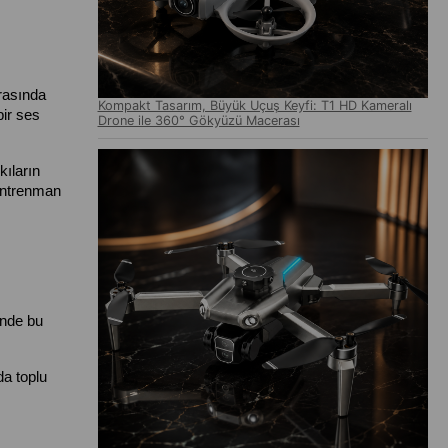
rasında 
Kompakt Tasarım, Büyük Uçuş Keyfi: T1 HD Kameralı
ir ses 
Drone ile 360° Gökyüzü Macerası
ıların 
antrenman 
nde bu 
a toplu 