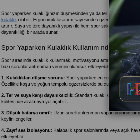
Spor yaparken kulaklığınızın düşmesinden ya da ter ve sudan etkil
kulaklık
 olabilir. Ergonomik tasarımı sayesinde egzersiz sırasında
artırır. Suya ve tere dayanıklı yapısı ile hem spor salonunda hem de 
dayanıklılığı bir arada sunar.
Spor Yaparken Kulaklık Kullanımında En Sık 
Spor sırasında kulaklık kullanmak, motivasyonu artıran en önemli unsu
bazı sorunlar antrenman verimini olumsuz etkileyebilir. En sık karşıl
1. Kulaklıktan düşme sorunu: 
Spor yaparken en çok şikâyet edilen
Özellikle koşu ve yoğun tempolu egzersizlerde bu durum sık görülür
2. Ter ve suya karşı dayanıksızlık: 
Standart kulaklıklar ter ve nem
kalitesinde azalmaya yol açabilir.
3. Düşük batarya ömrü: 
Uzun süreli antrenman yapan kullanıcılar iç
keyfini engeller.
4. Zayıf ses izolasyonu: 
Kalabalık spor salonlarında veya açık havad
etkileyebilir.