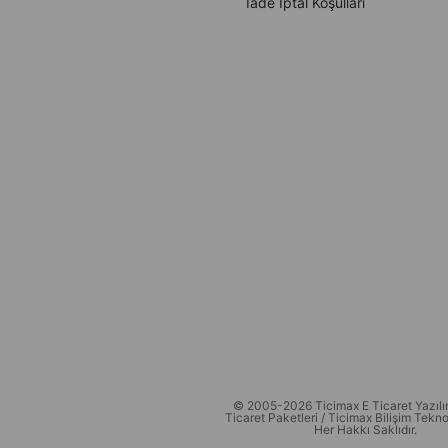
İade İptal Koşulları
© 2005-2026 Ticimax E Ticaret Yazılım
Ticaret Paketleri / Ticimax Bilişim Teknol
Her Hakkı Saklıdır.