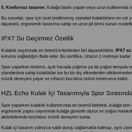
5. Konforsuz tasarım: 
Kulağa baskı yapan veya uzun kullanımda rah
Bu sorunlar, spor için özel üretilmemiş standart kulaklıkların en sık 
dayanıklı, ergonomik tasarıma sahip ve uzun pil ömrü sunan modeller
IPX7 Su Geçirmez Özellik
Kulaklık seçiminde en önemli kriterlerden biri dayanıklılıktır. 
IPX7 su
koruma sağladığını ifade eder. Bu sertifika, cihazın 1 metreye kadar
Spor yaparken terleme, açık havada yağmur ya da yoğun tempolu egzer
standardına sahip kulaklıklar ise bu tür dış etkenlerden etkilenmede
müzik deneyimi yaşar ve cihazın bozulma riskini minimuma indirir.
HZL Echo Kulak İçi Tasarımıyla Spor Sırasın
Spor yaparken kulaklık kullanımında en önemli beklenti, kulağa tam 
ergonomik yapısı sayesinde kulağa güvenle oturur ve yoğun hareket
aktivitelerinde kesintisiz müzik deneyimi sunar.
Kulak içi tasarım yalnızca sabit duruş sağlamakla kalmaz, aynı zama