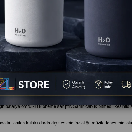
enmesinden şikayetçiyseniz, aradığınız çözüm 
HZL Echo IPX7 su geç
 kulağınızdan çıkmaz, güçlü ses performansı ile antrenman motivasyo
açık havada güvenle kullanılabilen HZL Echo, sporcular için konfor ve
Yaşanan Sorunlar
rlardan biridir. Ancak doğru kulaklık seçilmediğinde kullanıcıların ya
aşılan problemler şunlardır:
 konu, kulaklığın kulağa tam oturmaması ve hareket sırasında düşmes
.
e karşı yeterli koruma sağlamaz. Bu durum kısa sürede bozulmalara v
in batarya ömrü kritik öneme sahiptir. Şarjın çabuk bitmesi, kesintisi
a kullanılan kulaklıklarda dış seslerin fazlalığı, müzik deneyimini ol