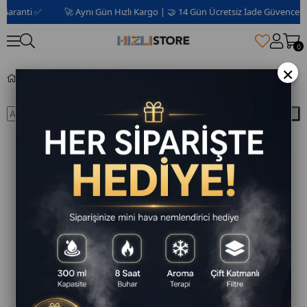
aranti ✅
🚀 Aynı Gün Hızlı Kargo | 🤝 14 Gün Ücretsiz İade Güvencesi 📦 
0
×
Blog
Ara
Blog - HZL Store