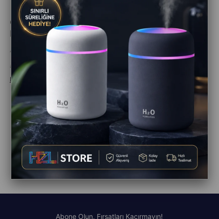
Gökyüzü Artık Senin: A13 Katlanabilir HD Kameralı
Drone ile 360° Uçuş Deneyimi
Ağustos 03, 2026
a13 drone, katlanabilir drone, hd kameralı drone, mini drone, uzaktan kumandalı drone, yükseklik korumalı drone, başsız mod drone, 360 derece dönüş drone, taşınabilir drone, dayanıklı drone, başlangıç seviyesi drone, uzun uçuş süreli drone, drone kamera,
Devamını oku
<
1
2
3
4
5
6
7
8
9
10
11
...
182
>
Abone Olun, Fırsatları Kaçırmayın!