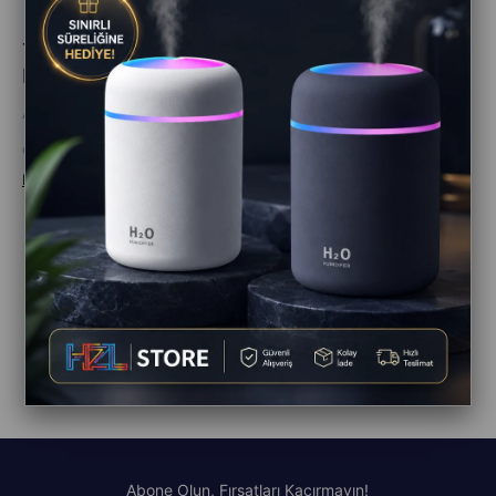
Tek Kamerayla İki Açı: Full HD Çift Kameralı Mini
Kamera ile Her Anı Güvenle Kaydedin
Ağustos 03, 2026
cmr7 çift kamera, mini kamera type c, full hd mini kamera, vlog kamera, klipsli kamera, taşınabilir kayıt cihazı, çift açılı video kamera, android uyumlu mini kamera
Devamını oku
1
2
3
4
5
6
7
8
9
10
...
182
>
Abone Olun, Fırsatları Kaçırmayın!