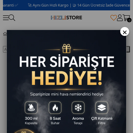
aranti ✅
🚀 Aynı Gün Hızlı Kargo | 🤝 14 Gün Ücretsiz İade Güvencesi 📦 
0
×
Blog
Ara
Blog - HZL Store