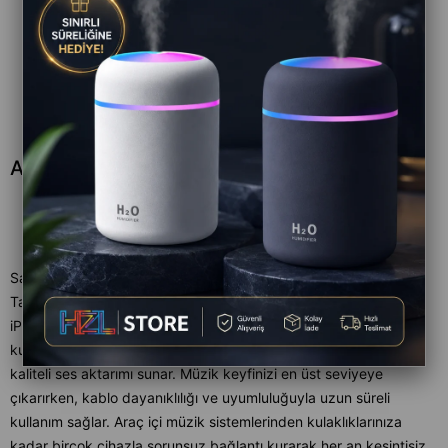
AUX 3.5 Lightning
Satıcı
:
HZL STORE
Tahmini Teslim Süresi
:
Aynı Gün
iPhone ve iPad cihazlarınızda 3.5 mm AUX bağlantısını kolayca
kullanabilmeniz için tasarlanan bu dönüştürücü kablo, yüksek
kaliteli ses aktarımı sunar. Müzik keyfinizi en üst seviyeye
çıkarırken, kablo dayanıklılığı ve uyumluluğuyla uzun süreli
kullanım sağlar. Araç içi müzik sistemlerinden kulaklıklarınıza
kadar birçok cihazla sorunsuz bağlantı kurarak her an kesintisiz