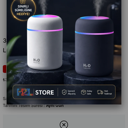
33w Hızlı Şarj Destekli Type-c Başlık
Lightning Kablolu
₺399,00
43
₺699,00
₺399,00
`den başlayan taksitlerle
Satıcı
:
Xml Bankası Yeni
Tahmini Teslim Süresi
:
Aynı Gün