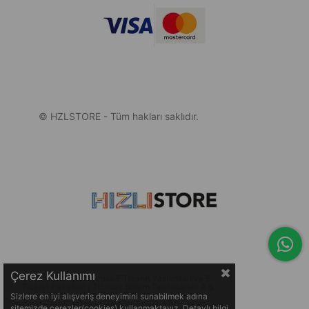
© HZLSTORE - Tüm hakları saklıdır.
Çerez Kullanımı
© 2005-2026 Ticimax E Ticaret Yazılımları ve E
Ticaret Paketleri / Ticimax Bilişim Teknolojileri A.Ş.
Her Hakkı Saklıdır.
Sizlere en iyi alışveriş deneyimini sunabilmek adına
sitemizde çerezler(cookies) kullanmaktayız. Detaylı bilgi