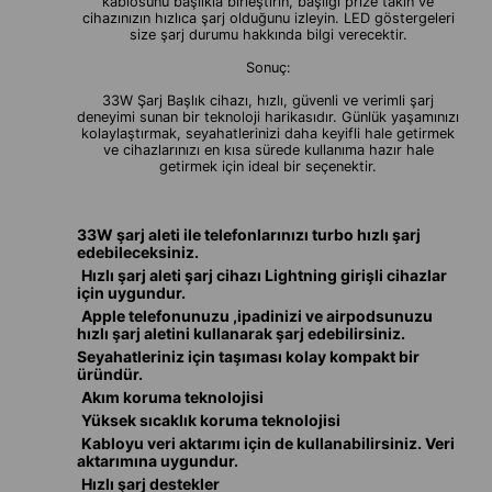
kablosunu başlıkla birleştirin, başlığı prize takın ve
cihazınızın hızlıca şarj olduğunu izleyin. LED göstergeleri
size şarj durumu hakkında bilgi verecektir.
Sonuç:
33W Şarj Başlık cihazı, hızlı, güvenli ve verimli şarj
deneyimi sunan bir teknoloji harikasıdır. Günlük yaşamınızı
kolaylaştırmak, seyahatlerinizi daha keyifli hale getirmek
ve cihazlarınızı en kısa sürede kullanıma hazır hale
getirmek için ideal bir seçenektir.
33W şarj aleti ile telefonlarınızı turbo hızlı şarj
edebileceksiniz.
Hızlı şarj aleti şarj cihazı Lightning girişli cihazlar
için uygundur.
Apple telefonunuzu ,ipadinizi ve airpodsunuzu
hızlı şarj aletini kullanarak şarj edebilirsiniz.
Seyahatleriniz için taşıması kolay kompakt bir
üründür.
Akım koruma teknolojisi
Yüksek sıcaklık koruma teknolojisi
Kabloyu veri aktarımı için de kullanabilirsiniz. Veri
aktarımına uygundur.
Hızlı şarj destekler