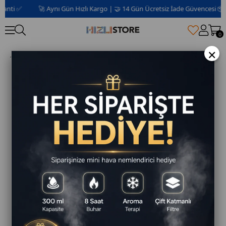
ti ✅
🚀 Aynı Gün Hızlı Kargo | 🤝 14 Gün Ücretsiz İade Güvencesi 📦 | 2 
0
×
33w Hızlı Şarj Destekli Type-c Başlık Lightning Kablolu