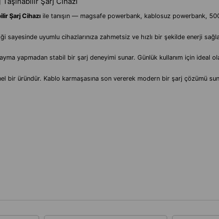
aşınabilir Şarj Cihazı
r Şarj Cihazı
ile tanışın — magsafe powerbank, kablosuz powerbank, 500
yesinde uyumlu cihazlarınıza zahmetsiz ve hızlı bir şekilde enerji sağlar
yma yapmadan stabil bir şarj deneyimi sunar. Günlük kullanım için ideal ola
onel bir üründür. Kablo karmaşasına son vererek modern bir şarj çözümü sun