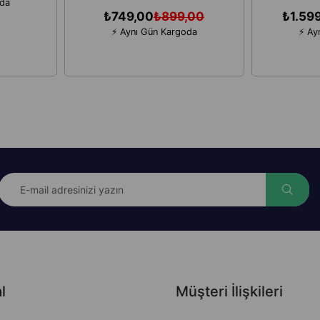
oda
₺749,00
₺899,00
₺1.59
⚡ Aynı Gün Kargoda
⚡ Ay
l
Müşteri İlişkileri