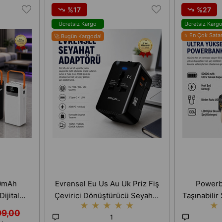
%17
%27
Ücretsiz Kargo
Ücretsiz Karg
⭐ En Çok Sata
🚀 Bugün Kargoda!
0mAh
Evrensel Eu Us Au Uk Priz Fiş
Powerb
ijital
Çevirici Dönüştürücü Seyahat
Taşınabilir 
★
★
★
★
★
★
ızlı Şarj
Adaptörü 2 Type-c 1 Usb
99,00
1
ihazı
Çıkışlı Adaptör