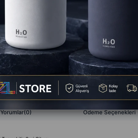
Favorilere
Yorum Ya
Yorumlar
(0)
Ödeme Seçenekleri