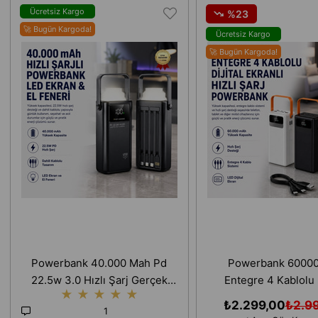
Ücretsiz Kargo
%23
🚀 Bugün Kargoda!
Ücretsiz Kargo
🚀 Bugün Kargoda!
Powerbank 40.000 Mah Pd
Powerbank 6000
22.5w 3.0 Hızlı Şarj Gerçek
Entegre 4 Kablolu D
★
★
★
★
★
Taşınabilir Çoklu Kablolu
Ekranlı LED Fenerli H
₺2.299,00
₺2.9
1
İphone Android Uyumlu
Taşınabilir Şarj C