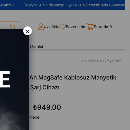
🚀 Aynı Gün Hızlı Kargo | 🤝 14 Gün Ücretsiz İade Güvencesi 📦 | 2 Yıl Ga
Favorilerim
Sepetim
0
Üye Girişi
×
Yenilenmiş Ürünler
 Şarj Cihazı
< < Önceki Sayfaya Dön
nk 5000 mAh MagSafe Kablosuz Manyetik
 Taşınabilir Şarj Cihazı
₺949,00
₺1.499,00
 başlayan taksitlerle