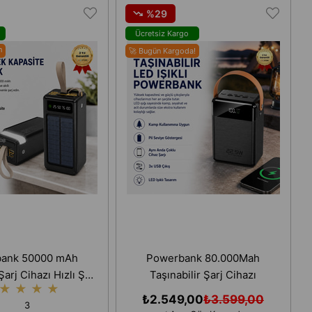
%29
o
Ücretsiz Kargo
n
🚀 Bugün Kargoda!
ank 50000 mAh
Powerbank 80.000Mah
Şarj Cihazı Hızlı Şarj
Taşınabilir Şarj Cihazı
★
★
★
★
Cihazı
₺2.549,00
₺3.599,00
3