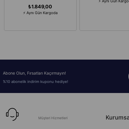
⚡ Aynı Gün Karg
Taşınabilir Şarj Cihazı
₺1.849,00
⚡ Aynı Gün Kargoda
Abone Olun, Fırsatları Kaçırmayın!
%10 abonelik indirim kuponu hediye!
Kurumsa
Müşteri Hizmetleri