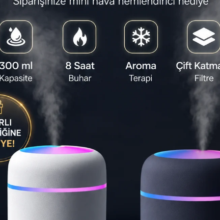
Satıcı
:
Eima
Tahmini Tesli
Yapa
EWA P
özell
enerj
çantan
⏱️
18:40:
Son 1 gün
Teslimat S
Ta
🚚
St