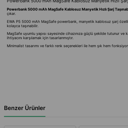
Powerbank 5000 mAh MagSafe Kablosuz Manyetik Hızlı Şarj T
Powerbank 5000 mAh MagSafe Kablosuz Manyetik Hızlı Şarj Taşınabili
çıkar.
EWA P5 5000 mAh MagSafe powerbank, manyetik kablosuz şarj özelliği sa
kolayca taşınabilir.
MagSafe uyumlu yapısı sayesinde cihazınıza güçlü şekilde tutunur ve ka
ihtiyacını karşılamak için tasarlanmıştır.
Minimalist tasarımı ve farklı renk seçenekleri ile hem şık hem fonksiy
Benzer Ürünler