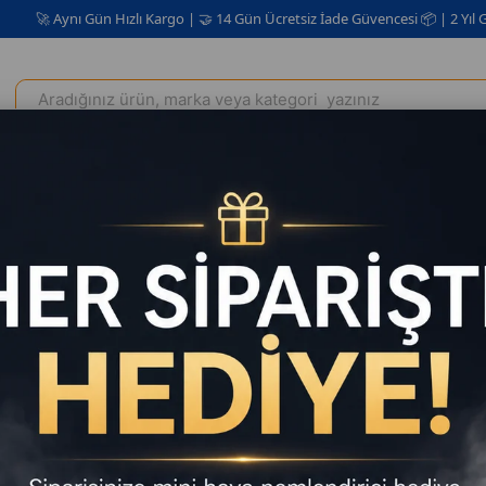
nı Gün Hızlı Kargo | 🤝 14 Gün Ücretsiz İade Güvencesi 📦 | 2 Yıl Garanti ✅
Elektrikli Ev Aletleri
Kişisel Bakım Kozmetik
Oto Aksesuar
owerbank 5000 mAh MagSafe Kablosuz Manyetik Hızlı Şarj Taşınabilir
Powerba
Hızlı Şarj
37
₺949,00
`den