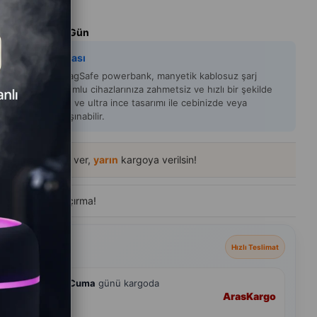
m Süresi
:
Aynı Gün
y Zeka Açıklaması
5 5000 mAh MagSafe powerbank, manyetik kablosuz şarj
iği sayesinde uyumlu cihazlarınıza zahmetsiz ve hızlı bir şekilde
i sağlar. Kompakt ve ultra ince tasarımı ile cebinizde veya
ızda kolayca taşınabilir.
53
içinde sipariş ver,
yarın
kargoya verilsin!
de
600+ kişi
ziyaret etti
eçenekleri
Hızlı Teslimat
hmini
7 Ağustos Cuma
günü kargoda
Aras
Kargo
andart Teslimat