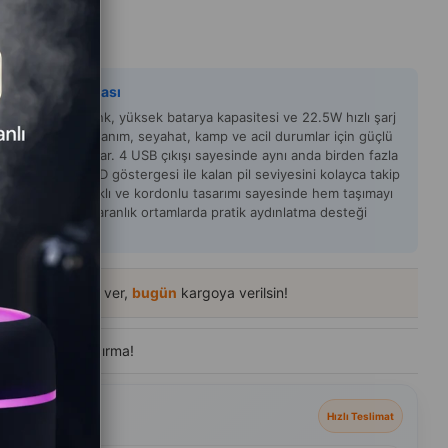
y Zeka Açıklaması
0mAh Powerbank, yüksek batarya kapasitesi ve 22.5W hızlı şarj
ği ile günlük kullanım, seyahat, kamp ve acil durumlar için güçlü
nerji çözümü sunar. 4 USB çıkışı sayesinde aynı anda birden fazla
 şarj edebilir, LCD göstergesi ile kalan pil seviyesini kolayca takip
lirsiniz. Kamp ışıklı ve kordonlu tasarımı sayesinde hem taşımayı
laştırır hem de karanlık ortamlarda pratik aydınlatma desteği
.
54
içinde sipariş ver,
bugün
kargoya verilsin!
de
300+ kişi
ziyaret etti
eçenekleri
Hızlı Teslimat