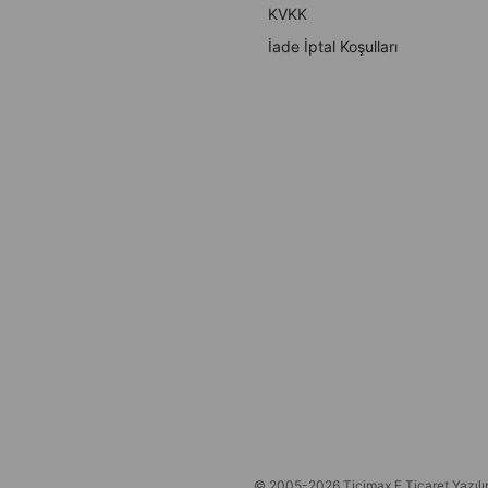
KVKK
İade İptal Koşulları
© 2005-2026 Ticimax E Ticaret Yazılım