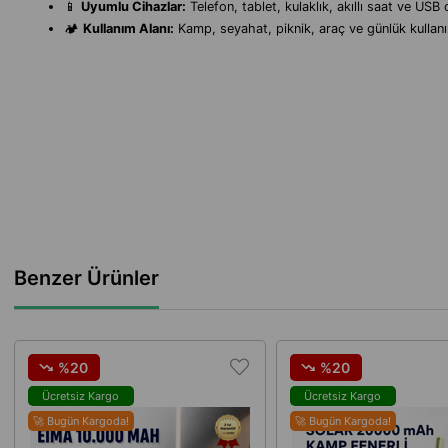
📱
Uyumlu Cihazlar:
Telefon, tablet, kulaklık, akıllı saat ve USB 
🏕️
Kullanım Alanı:
Kamp, seyahat, piknik, araç ve günlük kullan
Benzer Ürünler
%20
%20
Ücretsiz Kargo
Ücretsiz Kargo
🚀 Bugün Kargoda!
🚀 Bugün Kargoda!