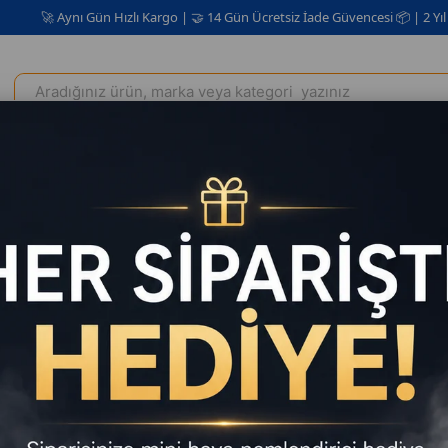
Aynı Gün Hızlı Kargo | 🤝 14 Gün Ücretsiz İade Güvencesi 📦 | 2 Yıl Garanti ✅
Elektrikli Ev Aletleri
Kişisel Bakım Kozmetik
Oto Aksesuar
owerbank 50.000mAh 22.5W Hızlı Şarj, 4 USB Çıkışlı, LCD Göstergeli K
Powerban
Çıkışlı, 
Işıklı
₺2.049
₺2.049,00
`d