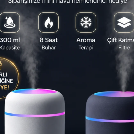
Satıcı
:
ACL
Yapa
50.00
deste
bir e
cihazı
edebi
kolay
sağlar
⏱️
05:31:
Son 1 gün
Teslimat S