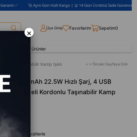
🚀 Aynı Gün Hızlı Kargo | 🤝 14 Gün Ücretsiz İade Güvencesi 📦 | 2 Yıl G
Favorilerim
Sepetim
0
Üye Girişi
×
Yenilenmiş Ürünler
ordonlu Taşınabilir Kamp Işıklı
< < Önceki Sayfaya Dön
k 50.000mAh 22.5W Hızlı Şarj, 4 USB
LCD Göstergeli Kordonlu Taşınabilir Kamp
,00
en başlayan taksitlerle