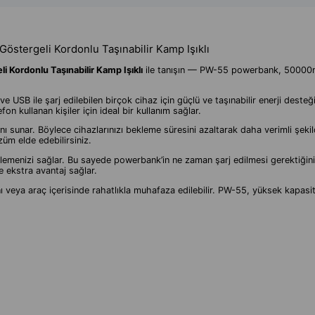
östergeli Kordonlu Taşınabilir Kamp Işıklı
 Kordonlu Taşınabilir Kamp Işıklı
ile tanışın — PW-55 powerbank, 50000m
ve USB ile şarj edilebilen birçok cihaz için güçlü ve taşınabilir enerji des
n kullanan kişiler için ideal bir kullanım sağlar.
 sunar. Böylece cihazlarınızı bekleme süresini azaltarak daha verimli şekilde
züm elde edebilirsiniz.
emenizi sağlar. Bu sayede powerbank’in ne zaman şarj edilmesi gerektiğini ko
de ekstra avantaj sağlar.
eya araç içerisinde rahatlıkla muhafaza edilebilir. PW-55, yüksek kapasite, 