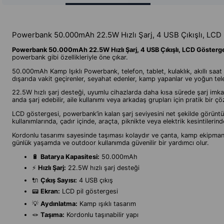
Powerbank 50.000mAh 22.5W Hızlı Şarj, 4 USB Çıkışlı, LCD G
Powerbank 50.000mAh 22.5W Hızlı Şarj, 4 USB Çıkışlı, LCD Göstergeli
powerbank gibi özellikleriyle öne çıkar.
50.000mAh Kamp Işıklı Powerbank, telefon, tablet, kulaklık, akıllı saat 
dışarıda vakit geçirenler, seyahat edenler, kamp yapanlar ve yoğun telefo
22.5W hızlı şarj desteği, uyumlu cihazlarda daha kısa sürede şarj imkanı
anda şarj edebilir, aile kullanımı veya arkadaş grupları için pratik bir çö
LCD göstergesi, powerbank’in kalan şarj seviyesini net şekilde görüntül
kullanımlarında, çadır içinde, araçta, piknikte veya elektrik kesintilerin
Kordonlu tasarımı sayesinde taşıması kolaydır ve çanta, kamp ekipmanı v
günlük yaşamda ve outdoor kullanımda güvenilir bir yardımcı olur.
🔋
Batarya Kapasitesi:
50.000mAh
⚡
Hızlı Şarj:
22.5W hızlı şarj desteği
🔌
Çıkış Sayısı:
4 USB çıkış
📟
Ekran:
LCD pil göstergesi
💡
Aydınlatma:
Kamp ışıklı tasarım
🪢
Taşıma:
Kordonlu taşınabilir yapı