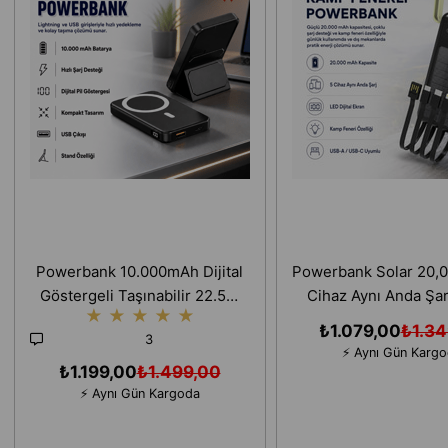
Powerbank 10.000mAh Dijital
Powerbank Solar 20,
Göstergeli Taşınabilir 22.5W
Cihaz Aynı Anda Şa
★
★
★
★
★
Hızlı Şarjlı Telefon Standlı
Fenerli Hızlı Şa
₺1.079,00
₺1.34
3
Taşınabilir Şarj Cihazı
⚡ Aynı Gün Karg
₺1.199,00
₺1.499,00
⚡ Aynı Gün Kargoda