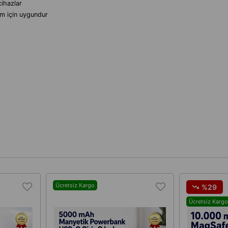
cihazlar
ım için uygundur
Ücretsiz Kargo
%29
Ücretsiz Kargo