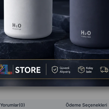
Ta
🚚
St
Favorilere
Yorum Ya
Yorumlar
(0)
Ödeme Seçenekleri