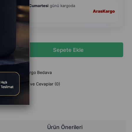
hmini
8 Ağustos Cumartesi
günü kargoda
Aras
Kargo
andart Teslimat
 Ekle
Kargo Bedava
Sorular (0) ve Cevaplar (0)
z
Ürün Önerileri