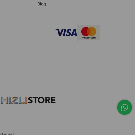
Blog
ları ve E