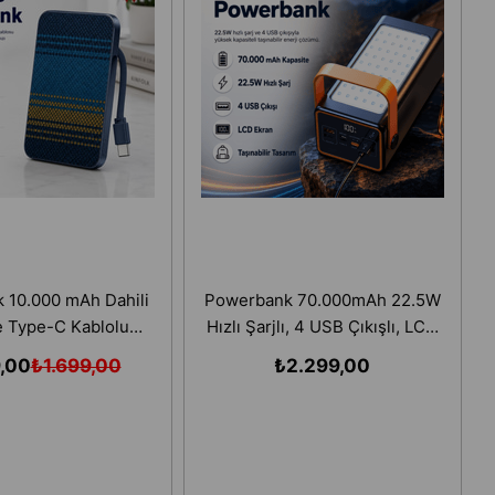
 10.000 mAh Dahili
Powerbank 70.000mAh 22.5W
 Type-C Kablolu
Hızlı Şarjlı, 4 USB Çıkışlı, LCD
nli Taşınabilir Şarj
Ekranlı Taşınabilir Şarj Cihazı
9,00
₺1.699,00
₺2.299,00
Cihazı