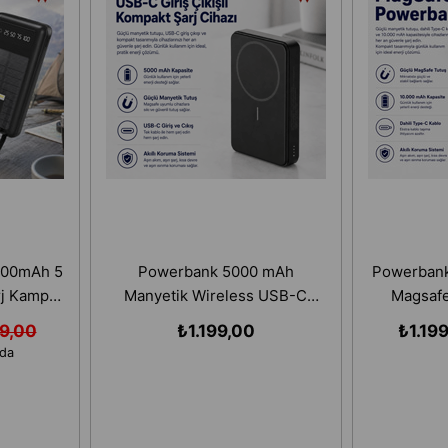
000mAh 5
Powerbank 5000 mAh
Powerbank
rj Kamp
Manyetik Wireless USB-C
Magsafe
rj
Giriş Çıkışlı Kompakt
Karbon Dese
9,00
₺1.199,00
₺1.19
Taşınabilir Şarj Cihazı
oda