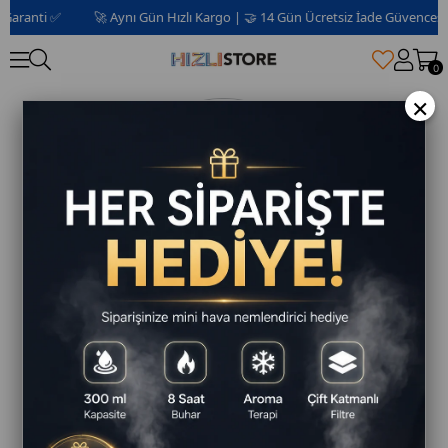
aranti ✅
🚀 Aynı Gün Hızlı Kargo | 🤝 14 Gün Ücretsiz İade Güvencesi 📦 
0
×