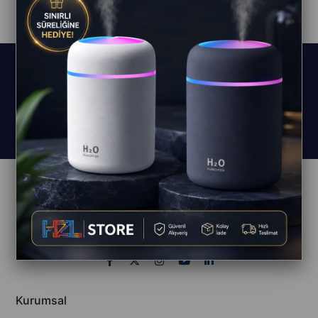
Abone Olun, Fırsatları Kaçırmayın!
%10 abonelik indirim kuponu hediye!
Müşteri Hizmetleri
0850 244 49 59
Kurumsal