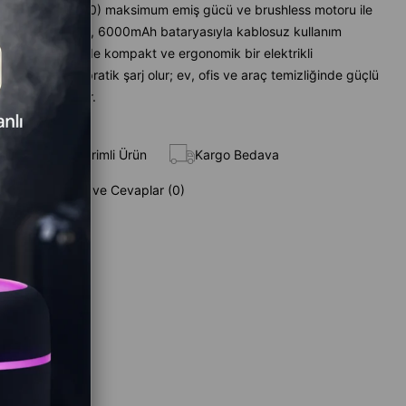
16000PA (±%10) maksimum emiş gücü ve brushless motoru ile
e temizlik sunan, 6000mAh bataryasıyla kablosuz kullanım
n, 100W gücünde kompakt ve ergonomik bir elektrikli
 1.5A giriş ile pratik şarj olur; ev, ofis ve araç temizliğinde güçlü
 çözümler sağlar.
 Ekle
İndirimli Ürün
Kargo Bedava
Sorular (0) ve Cevaplar (0)
z