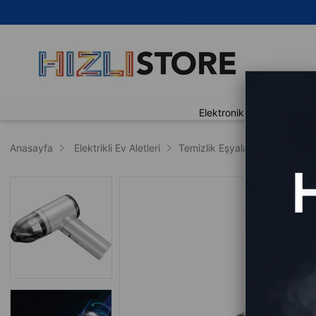
🚀 A
Elektronik
Ev Yaşam
Anasayfa
Elektrikli Ev Aletleri
Temizlik Eşyaları
Dik Süpü