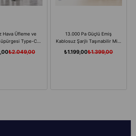
z Hava Üfleme ve
13.000 Pa Güçlü Emiş
üpürgesi Type-C
Kablosuz Şarjlı Taşınabilir Mini
Araba Ofis Temizlik
El ve Araç Süpürgesi
,00
₺2.049,00
₺1.199,00
₺1.399,00
Cihazı