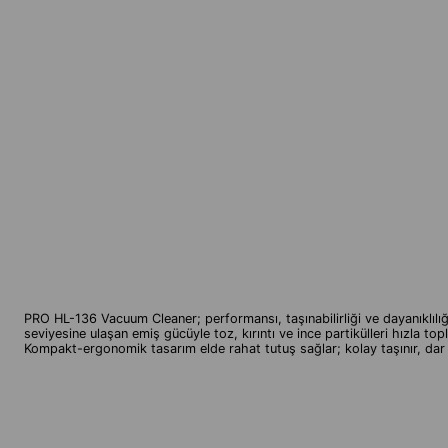
PRO HL-136 Vacuum Cleaner; performansı, taşınabilirliği ve dayanıklılığ
seviyesine ulaşan emiş gücüyle toz, kırıntı ve ince partikülleri hızla t
Kompakt-ergonomik tasarım elde rahat tutuş sağlar; kolay taşınır, dar 