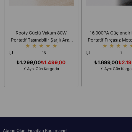
Rooty Güçlü Vakum 80W
16.000PA Güçlendiril
Portatif Taşınabilir Şarjlı Araç
Portatif Fırçasız Mot
★
★
★
★
★
★
★
★
★
Ev Süpürgesi 2 Kademeli
Süpürgesi Ev Ofis 
16
1
Yıkanabilir Filtreli
6000mAh
₺1.299,00
₺1.499,00
₺1.699,00
₺2.19
⚡ Aynı Gün Kargoda
⚡ Aynı Gün Karg
Abone Olun, Fırsatları Kaçırmayın!