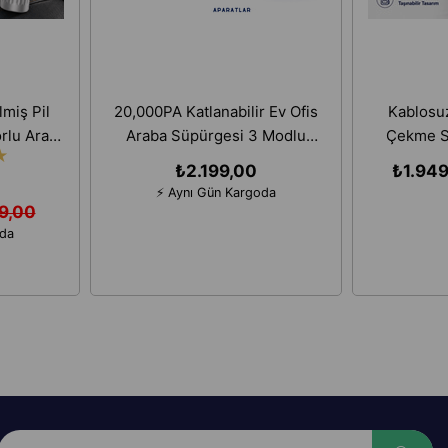
miş Pil
20,000PA Katlanabilir Ev Ofis
Kablosu
orlu Araç
Araba Süpürgesi 3 Modlu
Çekme S
★
Uyumlu
Çanta Hediyeli
Şarjlı Ev 
₺2.199,00
₺1.949
⚡ Aynı Gün Kargoda
9,00
oda