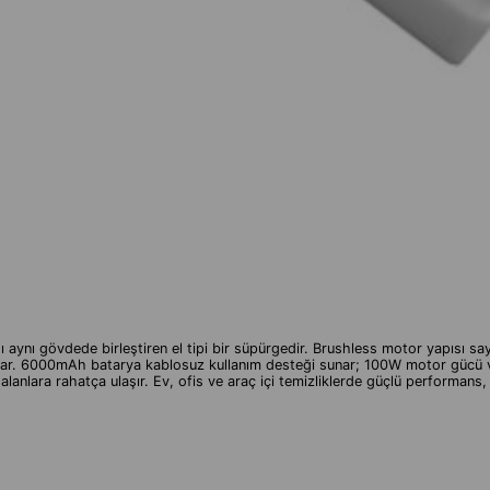
ı aynı gövdede birleştiren el tipi bir süpürgedir. Brushless motor yapısı s
oplar. 6000mAh batarya kablosuz kullanım desteği sunar; 100W motor gücü ve 5
alanlara rahatça ulaşır. Ev, ofis ve araç içi temizliklerde güçlü performan