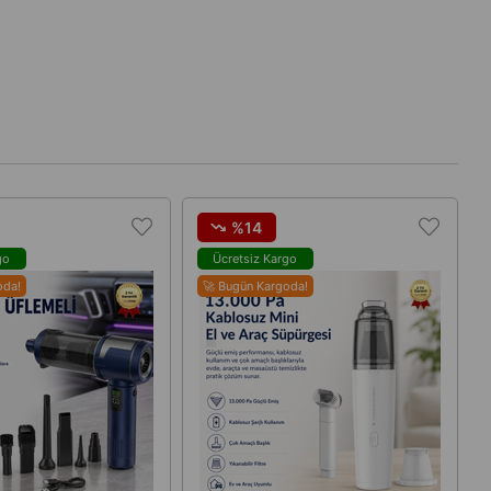
%14
go
Ücretsiz Kargo
oda!
🚀 Bugün Kargoda!