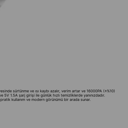
ayesinde sürtünme ve ısı kaybı azalır, verim artar ve 16000PA (±%10)
V 1.5A şarj girişi ile günlük hızlı temizliklerde yanınızdadır.
s, pratik kullanım ve modern görünümü bir arada sunar.