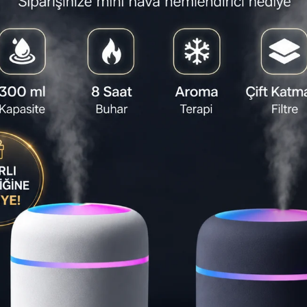
PRO HL-136, 
derinlemesin
desteği vere
süpürgedir. 5V
ve taşınabilir
Favorilere
Yorum Ya