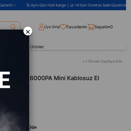
🚀 Aynı Gün Hızlı Kargo | 🤝 14 Gün Ücretsiz İade Güvencesi 📦 | 2 Yıl Ga
Favorilerim
Sepetim
0
Üye Girişi
×
Yenilenmiş Ürünler
< < Önceki Sayfaya Dön
36 100W 16000PA Mini Kablosuz El
i
ch
m Süresi
:
Aynı Gün