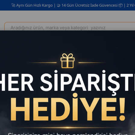
ynı Gün Hızlı Kargo | 🤝 14 Gün Ücretsiz İade Güvencesi 📦 | 2 Yıl Garanti ✅
Elektrikli Ev Aletleri
Kişisel Bakım Kozmetik
Oto Aksesuar
rge
PRO HL-136 100W 16000PA Mini Kablosuz El Süpürgesi
PRO HL-1
Süpürges
Satıcı
:
ProTe
Tahmini Tesli