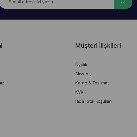
l
Müşteri İlişkileri
Üyelik
Alışveriş
ız
Kargo & Teslimat
KVKK
İade İptal Koşulları