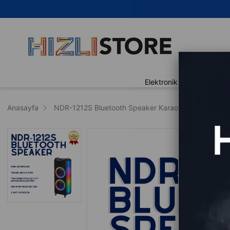
🚀 Ay
Elektronik
Ev Yaşam
Anasayfa
NDR-1212S Bluetooth Speaker Karaoke Hoparlör RG