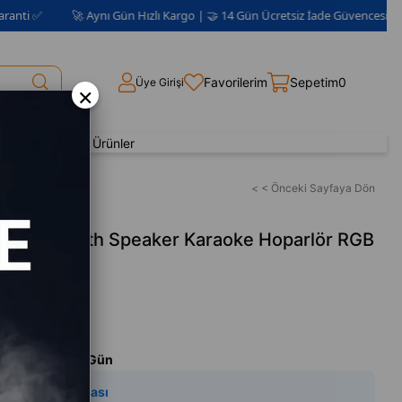
🚀 Aynı Gün Hızlı Kargo | 🤝 14 Gün Ücretsiz İade Güvencesi 📦 | 2 Yıl Gar
Favorilerim
Sepetim
0
Üye Girişi
×
Yenilenmiş Ürünler
< < Önceki Sayfaya Dön
S Bluetooth Speaker Karaoke Hoparlör RGB
m
m Süresi
:
Aynı Gün
y Zeka Açıklaması