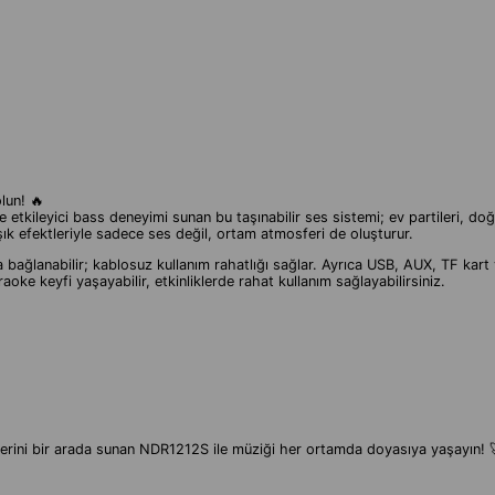
lun! 🔥
etkileyici bass deneyimi sunan bu taşınabilir ses sistemi; ev partileri, do
ışık efektleriyle sadece ses değil, ortam atmosferi de oluşturur.
ca bağlanabilir; kablosuz kullanım rahatlığı sağlar. Ayrıca USB, AUX, TF kar
aoke keyfi yaşayabilir, etkinliklerde rahat kullanım sağlayabilirsiniz.
erini bir arada sunan NDR1212S ile müziği her ortamda doyasıya yaşayın! 