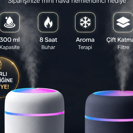
NDR12
olun!
perfo
siste
mağaza
ve di
atmos
⏱️
16:20:
Son 1 gün
Teslimat S
Ta
🚚
St