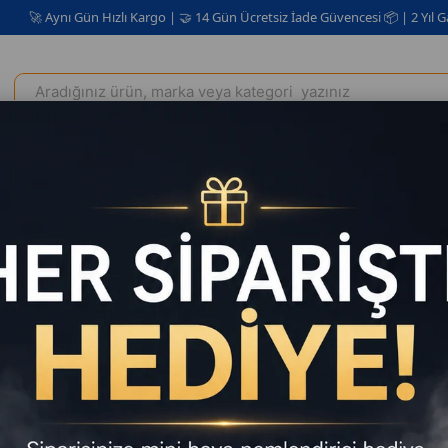
nı Gün Hızlı Kargo | 🤝 14 Gün Ücretsiz İade Güvencesi 📦 | 2 Yıl Garanti ✅
Elektrikli Ev Aletleri
Kişisel Bakım Kozmetik
Oto Aksesuar
B
NDR-1212
Satıcı
:
Rom
Tahmini Tesli
Yapa