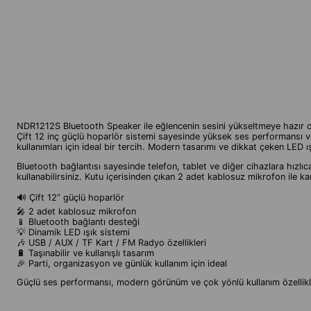
NDR1212S Bluetooth Speaker ile eğlencenin sesini yükseltmeye hazır o
Çift 12 inç güçlü hoparlör sistemi sayesinde yüksek ses performansı ve 
kullanımları için ideal bir tercih. Modern tasarımı ve dikkat çeken LED 
Bluetooth bağlantısı sayesinde telefon, tablet ve diğer cihazlara hızlı
kullanabilirsiniz. Kutu içerisinden çıkan 2 adet kablosuz mikrofon ile kar
🔊 Çift 12” güçlü hoparlör
🎤 2 adet kablosuz mikrofon
📱 Bluetooth bağlantı desteği
💡 Dinamik LED ışık sistemi
🎶 USB / AUX / TF Kart / FM Radyo özellikleri
🔋 Taşınabilir ve kullanışlı tasarım
🎉 Parti, organizasyon ve günlük kullanım için ideal
Güçlü ses performansı, modern görünüm ve çok yönlü kullanım özellikl