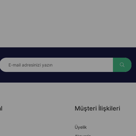
l
Müşteri İlişkileri
Üyelik