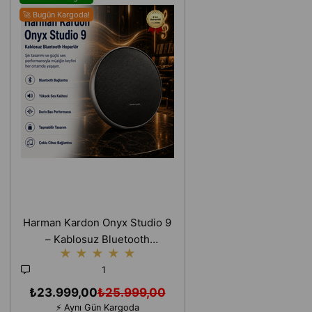
🚀 Bugün Kargoda!
Harman Kardon Onyx Studio 9
– Kablosuz Bluetooth
★
★
★
★
★
Hoparlör,Yüksek Ses
1
Kalitesi,Derin Bas Performansı
₺23.999,00
₺25.999,00
⚡ Aynı Gün Kargoda