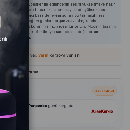
12S Bluetooth Speaker ile eğlencenin sesini yükseltmeye hazır
 🔥 Çift 12 inç güçlü hoparlör sistemi sayesinde yüksek ses
rmansı ve etkileyici bass deneyimi sunan bu taşınabilir ses
mi; ev partileri, doğum günleri, organizasyonlar, kafeler,
lar ve açık alan kullanımları için ideal bir tercih. Modern tasarımı
kkat çeken LED ışık efektleriyle sadece ses değil, ortam
feri de oluşturur.
33
içinde sipariş ver,
yarın
kargoya verilsin!
de
250+ kişi
ziyaret etti
eçenekleri
Hızlı Teslimat
hmini
6 Ağustos Perşembe
günü kargoda
Aras
Kargo
andart Teslimat