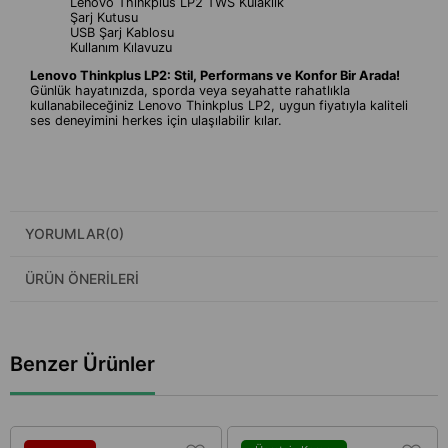
Lenovo Thinkplus LP2 TWS Kulaklık
Şarj Kutusu
USB Şarj Kablosu
Kullanım Kılavuzu
Lenovo Thinkplus LP2: Stil, Performans ve Konfor Bir Arada!
Günlük hayatınızda, sporda veya seyahatte rahatlıkla
kullanabileceğiniz Lenovo Thinkplus LP2, uygun fiyatıyla kaliteli
ses deneyimini herkes için ulaşılabilir kılar.
YORUMLAR
(0)
ÜRÜN ÖNERILERI
Benzer Ürünler