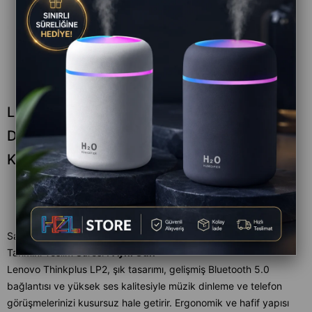
LP2 TWS Bluetooth 5.0 Kablosuz Kulaklık
Dokunmatik, ANC, Surround Ses, IPX7,
Kablosuz, Mikrofonlu
Satıcı
:
HZL STORE
Tahmini Teslim Süresi
:
Aynı Gün
Lenovo Thinkplus LP2, şık tasarımı, gelişmiş Bluetooth 5.0
bağlantısı ve yüksek ses kalitesiyle müzik dinleme ve telefon
görüşmelerinizi kusursuz hale getirir. Ergonomik ve hafif yapısı