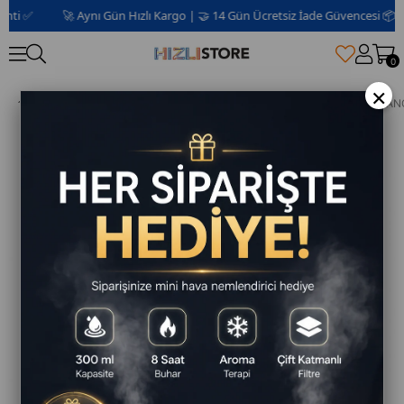
 ✅
🚀 Aynı Gün Hızlı Kargo | 🤝 14 Gün Ücretsiz İade Güvencesi 📦 | 2 Yı
0
×