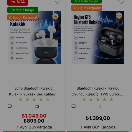
Ücretsiz Kargo
%14
🚀 Bugün Kargoda!
Ücretsiz Kargo
🚀 Bugün Kargoda!
Echo Bluetooth Kulakiçi
Bluetooth Kulaklık Haylou
Kulaklık Yüksek Ses Kalitesi +
Oyuncu Kulak İçi TWS Surround
★
★
★
★
★
★
★
★
★
★
Kaliteli Mikrofon IPX7 Uzun Pil
Ses IPX7 Yüksek Kalite
Ömrü Apple
Mikrofon
23
5
₺1.049,00
₺1.399,00
₺899,00
⚡ Aynı Gün Kargoda
⚡ Aynı Gün Kargoda