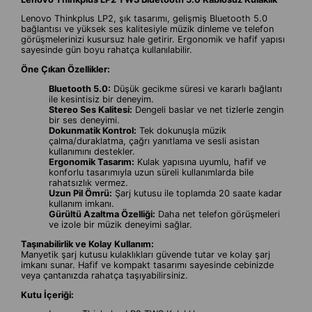
Lenovo Thinkplus LP2, şık tasarımı, gelişmiş Bluetooth 5.0
bağlantısı ve yüksek ses kalitesiyle müzik dinleme ve telefon
görüşmelerinizi kusursuz hale getirir. Ergonomik ve hafif yapısı
sayesinde gün boyu rahatça kullanılabilir.
Öne Çıkan Özellikler:
Bluetooth 5.0:
Düşük gecikme süresi ve kararlı bağlantı
ile kesintisiz bir deneyim.
Stereo Ses Kalitesi:
Dengeli baslar ve net tizlerle zengin
bir ses deneyimi.
Dokunmatik Kontrol:
Tek dokunuşla müzik
çalma/duraklatma, çağrı yanıtlama ve sesli asistan
kullanımını destekler.
Ergonomik Tasarım:
Kulak yapısına uyumlu, hafif ve
konforlu tasarımıyla uzun süreli kullanımlarda bile
rahatsızlık vermez.
Uzun Pil Ömrü:
Şarj kutusu ile toplamda 20 saate kadar
kullanım imkanı.
Gürültü Azaltma Özelliği:
Daha net telefon görüşmeleri
ve izole bir müzik deneyimi sağlar.
Taşınabilirlik ve Kolay Kullanım:
Manyetik şarj kutusu kulaklıkları güvende tutar ve kolay şarj
imkanı sunar. Hafif ve kompakt tasarımı sayesinde cebinizde
veya çantanızda rahatça taşıyabilirsiniz.
Kutu İçeriği: