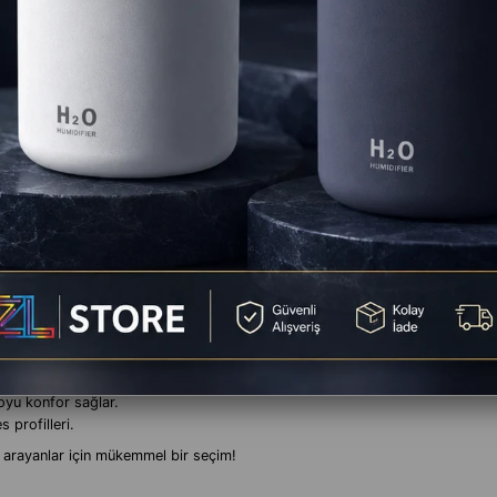
Yorumlar
(0)
 Mükemmel Seçim
çin tasarlanmış, performansı şıklıkla birleştiren bir kulaklık modelidir.
Dü
NC)
özelliği dış sesleri minimize eder ve sizi tamamen oyuna veya müziğe o
.
 netliğinde ses deneyimi sunar.
da rahatlıkla kullanabilirsiniz.
oyu konfor sağlar.
profilleri.
arayanlar için mükemmel bir seçim!