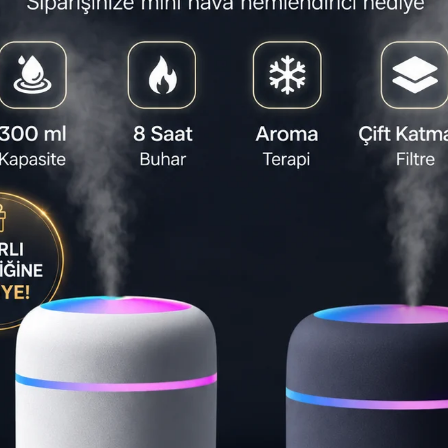
Tahmini Tesli
Lenovo HQ08 T
tasarlanmış, p
gecikmeli o
hale gelirken
eder ve sizi
Favorilere
Yorum Ya