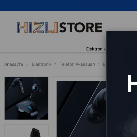
🚀
Elektronik
Ev Yaşam
Anasayfa
Elektronik
Telefon Aksesuarı
Bluetooth Kulaklı