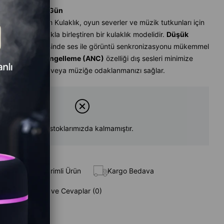
m Süresi
:
Aynı Gün
WS Bluetooth Kulaklık, oyun severler ve müzik tutkunları için
erformansı şıklıkla birleştiren bir kulaklık modelidir.
Düşük
yun modu
sayesinde ses ile görüntü senkronizasyonu mükemmel
,
aktif gürültü engelleme (ANC)
özelliği dış sesleri minimize
 tamamen oyuna veya müziğe odaklanmanızı sağlar.
Ürün stoklarımızda kalmamıştır.
 Ekle
İndirimli Ürün
Kargo Bedava
Sorular (0) ve Cevaplar (0)
z