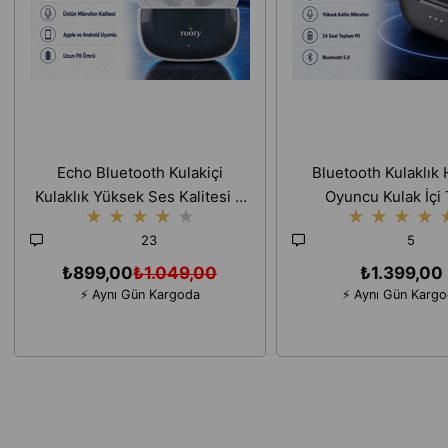
Echo Bluetooth Kulakiçi
Bluetooth Kulaklık
Kulaklık Yüksek Ses Kalitesi +
Oyuncu Kulak İçi
★
★
★
★
★
★
★
★
★
Kaliteli Mikrofon IPX7 Uzun Pil
Surround Ses IPX7
23
5
Ömrü Apple
Kalite Mikrofo
₺899,00
₺1.049,00
₺1.399,00
⚡ Aynı Gün Kargoda
⚡ Aynı Gün Karg