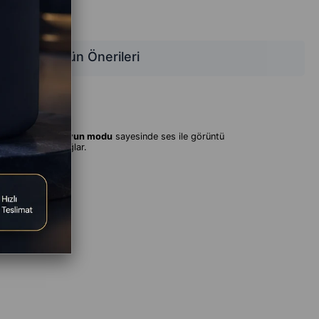
Ürün Önerileri
şük gecikmeli oyun modu
sayesinde ses ile görüntü
daklanmanızı sağlar.