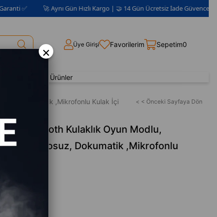
✅
🚀 Aynı Gün Hızlı Kargo | 🤝 14 Gün Ücretsiz İade Güvencesi 📦 | 2 Yıl
Favorilerim
Sepetim
0
Üye Girişi
×
Yenilenmiş Ürünler
suz, Dokumatik ,Mikrofonlu Kulak İçi
< < Önceki Sayfaya Dön
WS Bluetooth Kulaklık Oyun Modlu,
 Ses, Kablosuz, Dokumatik ,Mikrofonlu
STORE