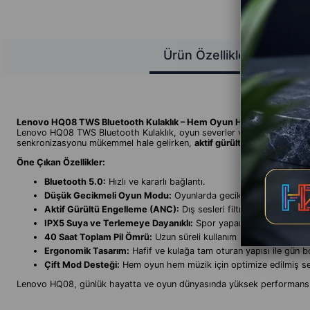
Ürün Özellikleri
Lenovo HQ08 TWS Bluetooth Kulaklık – Hem Oyun Hem Müzik İçin
Lenovo HQ08 TWS Bluetooth Kulaklık, oyun severler ve müzik tutkunları i
senkronizasyonu mükemmel hale gelirken,
aktif gürültü engelleme (A
Öne Çıkan Özellikler:
Bluetooth 5.0:
Hızlı ve kararlı bağlantı.
Düşük Gecikmeli Oyun Modu:
Oyunlarda gecikmesiz ses iletimi
Aktif Gürültü Engelleme (ANC):
Dış sesleri filtreleyerek kristal
IPX5 Suya ve Terlemeye Dayanıklı:
Spor yaparken veya dış mekân
40 Saat Toplam Pil Ömrü:
Uzun süreli kullanım için ideal.
Ergonomik Tasarım:
Hafif ve kulağa tam oturan yapısı ile gün b
Çift Mod Desteği:
Hem oyun hem müzik için optimize edilmiş ses 
Lenovo HQ08, günlük hayatta ve oyun dünyasında yüksek performans 