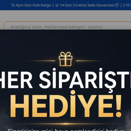
 Aynı Gün Hızlı Kargo | 🤝 14 Gün Ücretsiz İade Güvencesi 📦 | 2 Yıl Garanti 
Elektrikli Ev Aletleri
Kişisel Bakım Kozmetik
Oto Aksesuar
k
Lenovo TWS Bluetooth Kulaklık Oyun Modlu, Surround Ses, Kablo
Lenovo T
Surround
Kulak İçi
Satıcı
:
HZL 