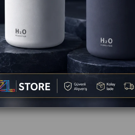
HZL ISI AYARLANABİLİR ARAÇ KOLTUK ISITICI
Hı - Lo olmak üzere 2 Farklı Isı ayarı mevcut.
lı ısınma özelliği ile arabaya bindiğiniz andan itibaren koltuğunuz sıcak olur
Araçı kapatmadan önce ısıtıcıyı kapatmanız tavsiye edilir.
Araç çakmaklığı ile çalışır.
Konforlu yüzeyi sayesinde araç koltuğunuzun rahatlığını artırır
ğuk veya Rüzgarlı havalarda vücüdunuzun sıçak ve rahat kalmasını sağlar
Sırt ve Alt kısım olmak üzere 2 yerden ısı verir
Araçınızın vazgeçilmez ürünüdür
HZL STORE ürünüdür