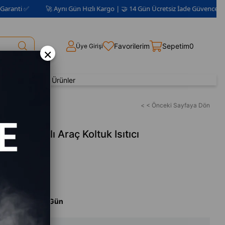
 ✅
🚀 Aynı Gün Hızlı Kargo | 🤝 14 Gün Ücretsiz İade Güvencesi 📦 | 2 Yı
Favorilerim
Sepetim
0
Üye Girişi
×
Yenilenmiş Ürünler
< < Önceki Sayfaya Dön
lı Isı Ayarlı Araç Koltuk Isıtıcı
ankası Yeni
m Süresi
:
Aynı Gün