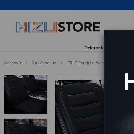

Elektronik
Ev Yaşam
Anasayfa
Oto Aksesuar
HZL 2 Farklı Isı Ayarlı Araç Koltuk Isı