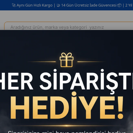
 Aynı Gün Hızlı Kargo | 🤝 14 Gün Ücretsiz İade Güvencesi 📦 | 2 Yıl Garanti
Elektrikli Ev Aletleri
Kişisel Bakım Kozmetik
Oto Aksesuar
tıcı
HZL 2 Fark
Satıcı
:
Xml B
Tahmini Tesli