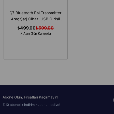
Q7 Bluetooth FM Transmitter
Araç Şarj Cihazı USB Girişli
MP3 Çalar Dijital Ekranlı Şarj
₺499,00
₺599,00
Aleti
⚡ Aynı Gün Kargoda
Abone Olun, Fırsatları Kaçırmayın!
%10 abonelik indirim kuponu hediye!