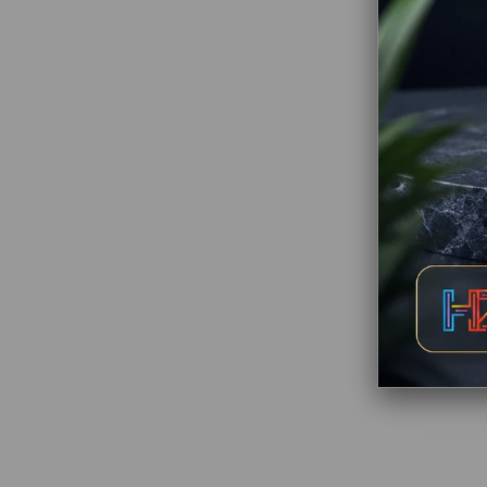
Hız
So