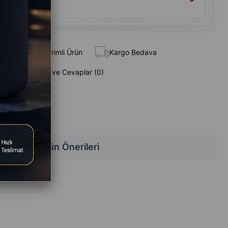
andart Teslimat
 Ekle
İndirimli Ürün
Kargo Bedava
Sorular (0) ve Cevaplar (0)
z
Ürün Önerileri