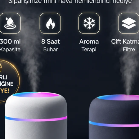
Satıcı
:
ACL
Tahmini Tesli
Yapa
Her a
Power
ve diğ
ofist
prati
⏱️
10:06:
Son 1 gün
Teslimat S
Ta
🚚