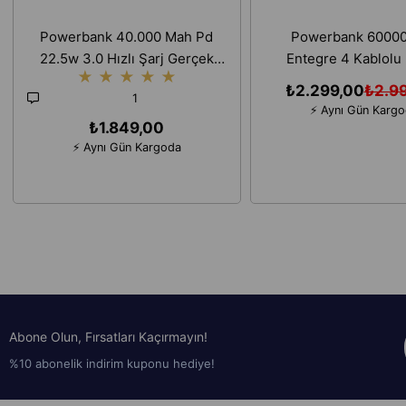
Powerbank 40.000 Mah Pd
Powerbank 6000
22.5w 3.0 Hızlı Şarj Gerçek
Entegre 4 Kablolu D
★
★
★
★
★
Taşınabilir Çoklu Kablolu
Ekranlı LED Fenerli H
₺2.299,00
₺2.9
1
İphone Android Uyumlu
Taşınabilir Şarj C
⚡ Aynı Gün Karg
Taşınabilir Şarj Cihazı
₺1.849,00
⚡ Aynı Gün Kargoda
Abone Olun, Fırsatları Kaçırmayın!
%10 abonelik indirim kuponu hediye!