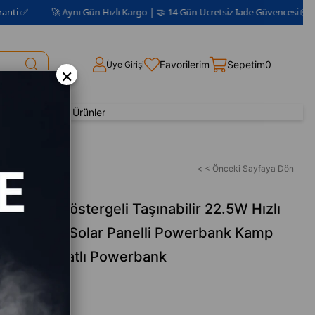
🚀 Aynı Gün Hızlı Kargo | 🤝 14 Gün Ücretsiz İade Güvencesi 📦 | 2 Yıl Garant
Favorilerim
Sepetim
0
Üye Girişi
×
Yenilenmiş Ürünler
k
< < Önceki Sayfaya Dön
 Dijital Göstergeli Taşınabilir 22.5W Hızlı
hili Kablolu Solar Panelli Powerbank Kamp
sma Aparatlı Powerbank