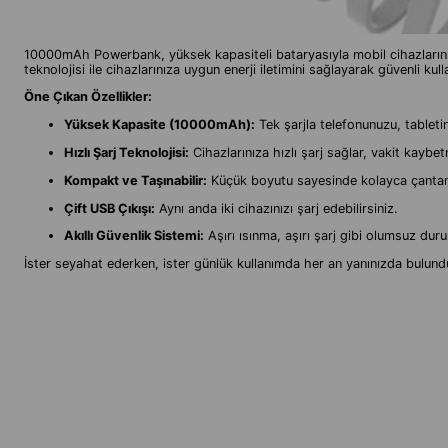
10000mAh Powerbank, yüksek kapasiteli bataryasıyla mobil cihazlarınızı h
teknolojisi ile cihazlarınıza uygun enerji iletimini sağlayarak güvenli kul
Öne Çıkan Özellikler:
Yüksek Kapasite (10000mAh):
Tek şarjla telefonunuzu, tabletini
Hızlı Şarj Teknolojisi:
Cihazlarınıza hızlı şarj sağlar, vakit kaybe
Kompakt ve Taşınabilir:
Küçük boyutu sayesinde kolayca çantanız
Çift USB Çıkışı:
Aynı anda iki cihazınızı şarj edebilirsiniz.
Akıllı Güvenlik Sistemi:
Aşırı ısınma, aşırı şarj gibi olumsuz dur
İster seyahat ederken, ister günlük kullanımda her an yanınızda bulundu