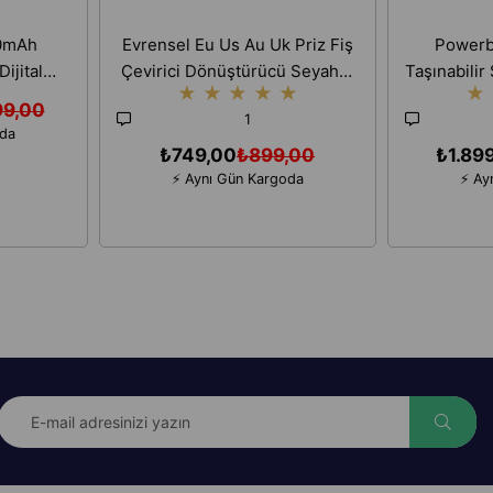
0mAh
Evrensel Eu Us Au Uk Priz Fiş
Powerb
ijital
Çevirici Dönüştürücü Seyahat
Taşınabilir 
★
★
★
★
★
★
ızlı Şarj
Adaptörü 2 Type-c 1 Usb
99,00
1
ihazı
Çıkışlı Adaptör
oda
₺749,00
₺899,00
₺1.89
⚡ Aynı Gün Kargoda
⚡ Ay