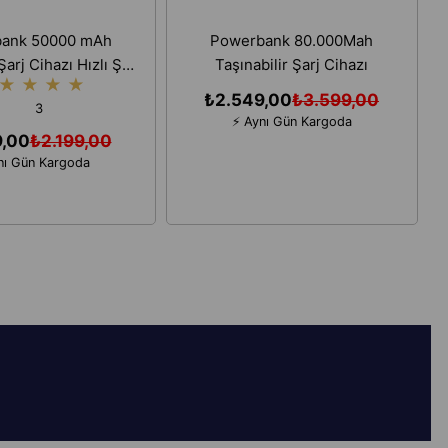
ank 50000 mAh
Powerbank 80.000Mah
Şarj Cihazı Hızlı Şarj
Taşınabilir Şarj Cihazı
★
★
★
★
Cihazı
₺2.549,00
₺3.599,00
3
⚡ Aynı Gün Kargoda
9,00
₺2.199,00
nı Gün Kargoda