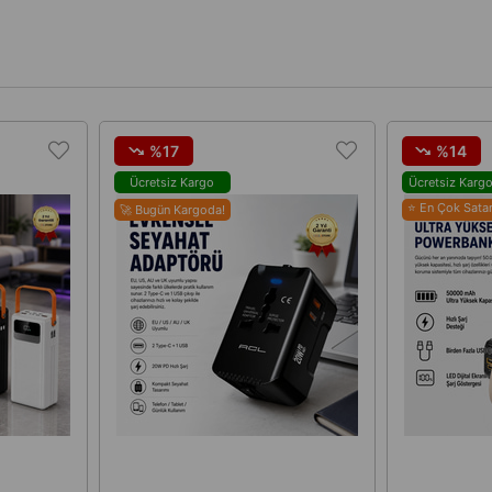
%17
%14
Ücretsiz Kargo
Ücretsiz Karg
⭐ En Çok Sata
🚀 Bugün Kargoda!