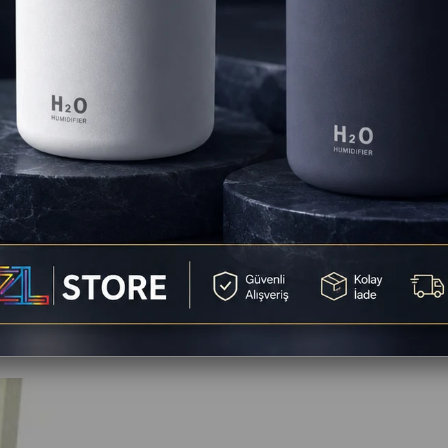
St
Favorilere
Yorum Ya
Yorumlar
(1)