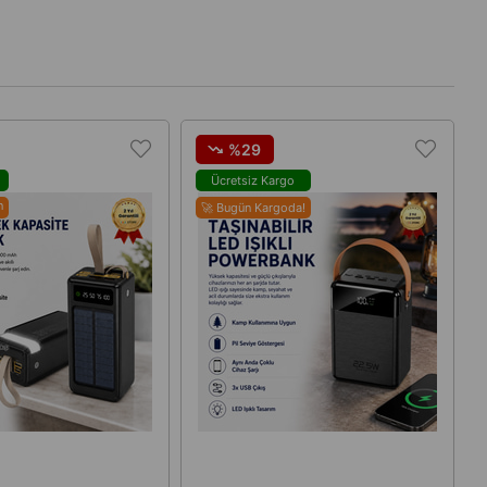
%29
o
Ücretsiz Kargo
n
🚀 Bugün Kargoda!