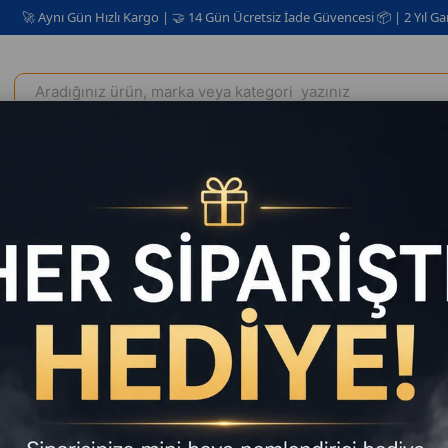
ün Hızlı Kargo | 🤝 14 Gün Ücretsiz İade Güvencesi 📦 | 2 Yıl Garanti ✅
Elektrikli Ev Aletleri
Kişisel Bakım Kozmetik
Oto Aksesuar
i Kablolu Solar Panelli Powerbank Kamp Uyumlu Asma Aparatlı Powerban
10.000mAh
Şarjlı Da
Uyumlu A