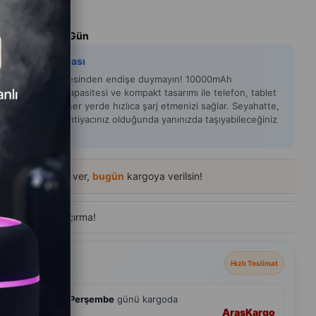
m Süresi
:
Aynı Gün
y Zeka Açıklaması
n şarjınızın bitmesinden endişe duymayın! 10000mAh
bank, yüksek kapasitesi ve kompakt tasarımı ile telefon, tablet
er cihazlarınızı her yerde hızlıca şarj etmenizi sağlar. Seyahatte,
e ya da dışarıda ihtiyacınız olduğunda yanınızda taşıyabileceğiniz
k bir şarj çözümü
16
içinde sipariş ver,
bugün
kargoya verilsin!
de
400+ kişi
ziyaret etti
eçenekleri
Hızlı Teslimat
hmini
6 Ağustos Perşembe
günü kargoda
Aras
Kargo