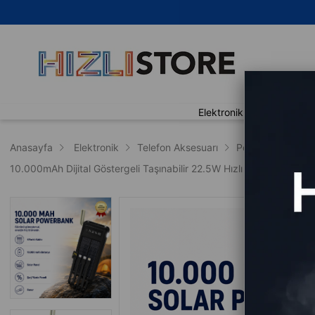
🚀 Aynı G
Elektronik
Ev Yaşam
Anasayfa
Elektronik
Telefon Aksesuarı
Powerbank
10.000mAh Dijital Göstergeli Taşınabilir 22.5W Hızlı Şarjlı Dahil